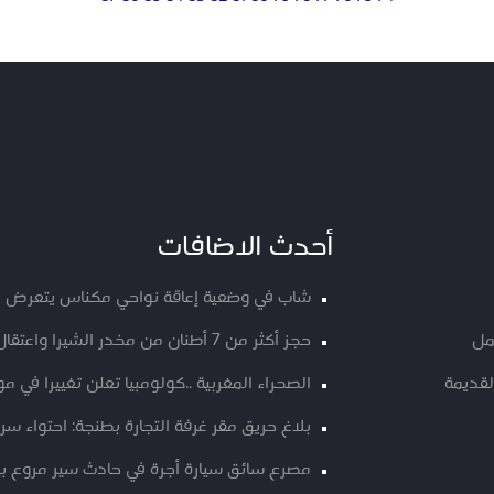
أحدث الاضافات
شاب في وضعية إعاقة نواحي مكناس يتعرض ل
مل
حجز أكثر من 7 أطنان من مخدر الشيرا واعتقال شخصين بمدخل إساكن بإقليم الحسيمة
لقديمة
الصحراء المغربية ..كولومبيا تعلن تغييرا في 
بلاغ حريق مقر غرفة التجارة بطنجة: احتواء س
مصرع سائق سيارة أجرة في حادث سير مروع ب