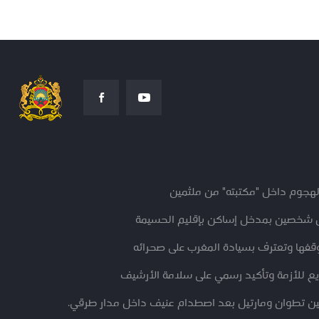
هجوم داخل "مكتبته" من ملثمين
موقفها وتعترف بسيادة المغرب على صحرائه
ريع للأزمة وتأكيد رسمي على سلامة الأرشيف
ين تطوان ومارتيل بعد اصطدام عنيف داخل مدار طرقي.