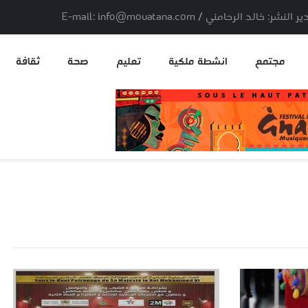
لد الرحامني / E-mail: info@mouatana.com
مجتمع
انشطة ملكية
تعليم
صحة
ثقافة