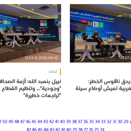
2025-04-12 13:03:21
ثقافة
يدق ناقوس الخطر:
نبيل بنعبد الله: أزمة الصحاف
يدق ناقوس الخطر:
نبيل بنعبد الله: أزمة الصحاف
غربية تعيش أوضاع سيئة
"وجودية"... وتنظيم القطاع 
غربية تعيش أوضاع سيئة
"وجودية"... وتنظيم القطاع 
"تراجعات خطيرة"
"تراجعات خطيرة"
1
50
49
48
47
46
45
44
43
42
41
40
39
38
37
36
35
34
33
32
31
30
29
87
86
85
84
83
82
81
80
79
78
77
76
75
74