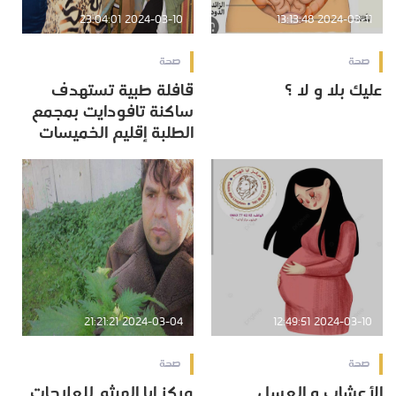
2024-03-10 23:04:01
2024-03-11 13:13:48
صحة
صحة
عليك بلا و لا ؟
قافلة طبية تستهدف
ساكنة تافودايت بمجمع
الطلبة إقليم الخميسات
2024-03-04 21:21:21
2024-03-10 12:49:51
صحة
صحة
الأعشاب و العسل
مركز ابا الهيثم للعلاجات