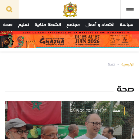
سياسة
اقتصاد و أعمال
مجتمع
انشطة ملكية
تعليم
صحة
الرئيسية
صحة
صحة
صحة
2024-04-22 08:13:09