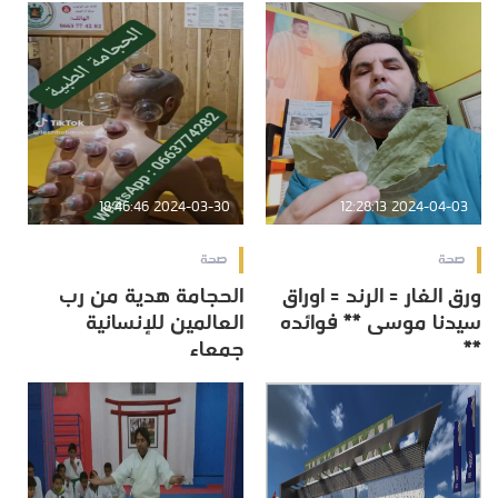
2024-03-30 18:46:46
2024-04-03 12:28:13
صحة
صحة
ورق الغار = الرند = اوراق
الحجامة هدية من رب
سيدنا موسى ** فوائده
العالمين للإنسانية
**
جمعاء