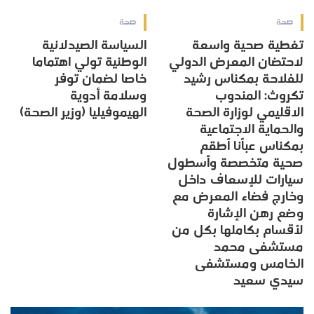
صحة
صحة
تغطية صحية واسعة
السياسة الصيدلانية
لاحتضان المعرض الدولي
الوطنية تولي اهتماما
للفلاحة بمكناس رشيد
خاصا لضمان توفر
تكروث: المندوب
وسلامة أدوية
الاقليمي لوزارة الصحة
الهيموفيليا (وزير الصحة)
والحماية الاجتماعية
بمكناس عبأنا أطقم
صحية متخصصة وأسطول
سيارات للإسعاف داخل
وخارج فضاء المعرض مع
وضع رهن الإشارة
لأقسام بكاملها بكل من
مستشفى محمد
الخامس ومستشفى
سيدي سعيد