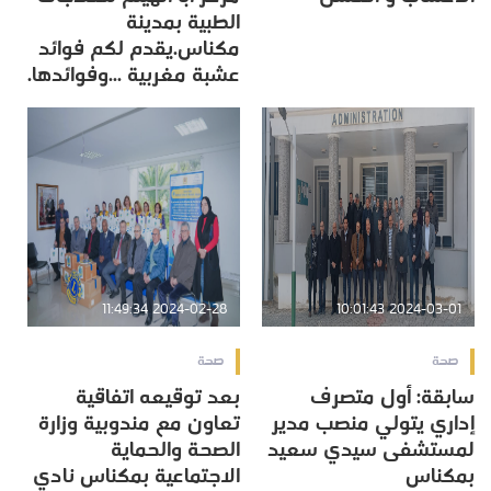
الطبية بمدينة
مكناس.يقدم لكم فوائد
عشبة مغربية ...وفوائدها.
2024-02-28 11:49:34
2024-03-01 10:01:43
صحة
صحة
سابقة: أول متصرف
بعد توقيعه اتفاقية
إداري يتولي منصب مدير
تعاون مع مندوبية وزارة
لمستشفى سيدي سعيد
الصحة والحماية
بمكناس
الاجتماعية بمكناس نادي