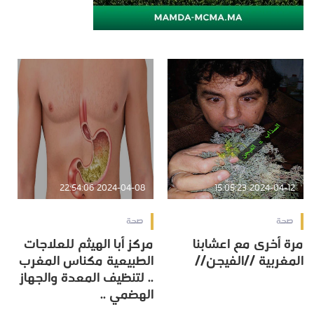
2024-04-08 22:54:06
2024-04-12 15:05:23
صحة
صحة
مرة أخرى مع اعشابنا
مركز أبا الهيثم للعلاجات
المغربية //الفيجن//
الطبيعية مكناس المغرب
.. لتنظيف المعدة والجهاز
الهضمي ..