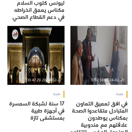
ليونس كلوب السلام
مكناس يعمق انخراطه
في دعم القطاع الصحي
2024-02-21 10:47:29
2024-02-21 11:02:55
صحة
صحة
في افق تعميق التعاون
17 سنة لشبكة السمسرة
المتبادل متقاعدوا الصحة
في أجهزة طبية
بمكناس يوطدون
بمستشفى تازة
علاقتهم مع مندوبية