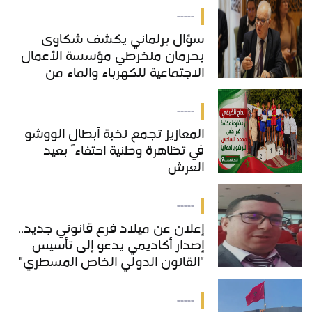
-----
سؤال برلماني يكشف شكاوى
بحرمان منخرطي مؤسسة الأعمال
الاجتماعية للكهرباء والماء من
خدمات "COS'ONE"
-----
المعازيز تجمع نخبة أبطال الووشو
في تظاهرة وطنية احتفاءً بعيد
العرش
-----
إعلان عن ميلاد فرع قانوني جديد..
إصدار أكاديمي يدعو إلى تأسيس
"القانون الدولي الخاص المسطري"
بالمغرب
-----