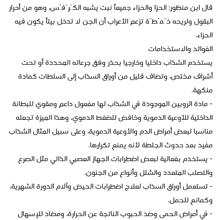
قال ابن منظور: الحزا والحزاء جميعاً نبت يشبه الكَرَفْس، وهو من أحرار
البقول ولريحه خَمْطَة تزعم الأعراب أن الجن لا تدخل بيتاً يكون فيه
الحزاء.
الفوائد والاستخدامات
يستخدم الشذاب داخليا وخارجيا بحذر وفق جرعاته المحددة أو تحت
أشراف مختص، وتضاف قليل من أوراق السذاب إلى السلطات كمادة
منكهة.
- مادة الروبين الموجودة في الشذاب لها مفعول داعم ومقوي للبطانة
الداخلية للأوعية الدموية وخافض للضغط الدموي، وهذا الميزة تجعله
مناسبا لبعض أمراض الدم والأوعية الدموية، وعلى سبيل المثال الشذاب
مفيد بعد حدوث الجلطة لأنه يمنع تكرارها.
- يستخدم بفعالية لبعض اضطرابات الجهاز العصبي الذاتي مثل الصرع
والتصلب المتعدد والشلل وأنواع من الجنون.
- تستعمل أوراق السذاب لعلاج اضطرابات الحيض وآلام الدورة الشهرية،
وكمانع للحمل.
- في أمراض الحمى وضد الحبوب الناتجة عن الحرارة، ومضاد للإسهال