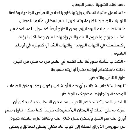
وضد فقد الشهية وعسر الهضم.
- تستعمل عشبة السذاب وزيتها خارجيا لعلاج الأمراض الجلدية وخاصة
التهابات الجلد والأكزيما، وتسكين الالم العضلي وآلام الأعصاب
والتشنحات وآلام الروماتيزم، ومن الخارج أيضاً كغسول للمساعدة في
شفاء الجروح والقروح النتنة وآلام وإجهاد العين ومشاكل الرؤية،
وكمضمضة في التهاب اللوزتين والتهاب اللثة، أو كغرغرة في أوجاع
البلعوم.
- الشذاب عشبة معروفة منذ القدم في علاج من به مس من الجن،
وذلك باستخدام أوراقه بخوراً أو زيته سعوطا
طرق التناول والتحضير
تنبيه: استخدام الشذاب بأي صورة أو شكل يكون بحذر ووفق الجرعات
المحددة، وتجاوزها محفوف بالمخاطر
الشذاب الغضّ: تستخدم الأجزاء الغضة من السذاب حيث يمكن أن
يفرك به على الجلد أو المكان المُستهدف خارجيا، كما يمكن تناول بضع
أوراق منه مع الخبز، ويمكن عمل شاي منه بإضافة ملء ملعقة كبيرة
من مهروس الأوراق الغضة إلى كوب ماء مغلي يغطى لدقائق ويصفى