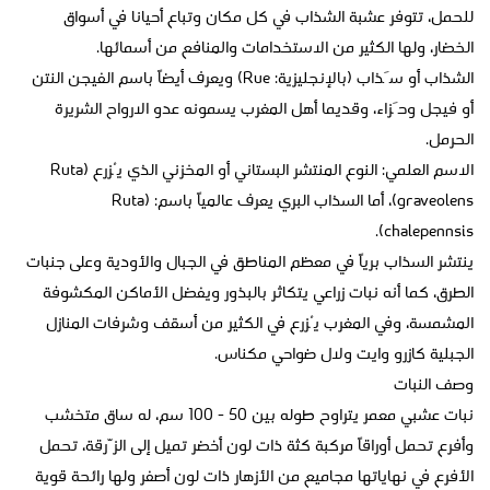
للحمل، تتوفر عشبة الشذاب في كل مكان وتباع أحيانا في أسواق
الخضار، ولها الكثير من الاستخدامات والمنافع من أسمائها.
الشذاب أو سَذاب (بالإنجليزية: Rue) ويعرف أيضاً باسم الفيجن النتن
أو فيجل وحَزاء، وقديما أهل المغرب يسمونه عدو الارواح الشريرة
الحرمل.
الاسم العلمي: النوع المنتشر البستاني أو المخزني الذي يُزرع (Ruta
graveolens)، أما السذاب البري يعرف عالمياً باسم: (Ruta
chalepennsis).
ينتشر السذاب برياً في معظم المناطق في الجبال والأودية وعلى جنبات
الطرق، كما أنه نبات زراعي يتكاثر بالبذور ويفضل الأماكن المكشوفة
المشمسة، وفي المغرب يُزرع في الكثير من أسقف وشرفات المنازل
الجبلية كازرو وايت ولال ضواحي مكناس.
وصف النبات
نبات عشبي معمر يتراوح طوله بين 50 - 100 سم، له ساق متخشب
وأفرع تحمل أوراقاً مركبة كثة ذات لون أخضر تميل إلى الزّرقة، تحمل
الأفرع في نهاياتها مجاميع من الأزهار ذات لون أصفر ولها رائحة قوية