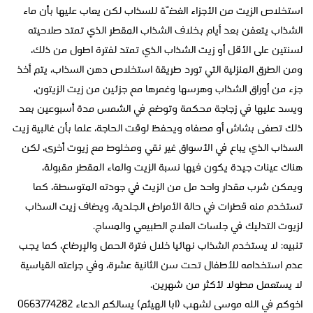
استخلاص الزيت من الأجزاء الغضّة للسذاب لكن يعاب عليها بأن ماء
الشذاب يتعفن بعد أيام بخلاف الشذاب المقطر الذي تمتد صلاحيته
لسنتين على الأقل أو زيت الشذاب الذي تمتد لفترة اطول من ذلك،
ومن الطرق المنزلية التي تورد طريقة استخلاص دهن السذاب، يتم أخذ
جزء من أوراق الشذاب وهرسها وغمرها مع جزئين من زيت الزيتون،
ويسد عليها في زجاجة محكمة وتوضع في الشمس مدة أسبوعين بعد
ذلك تصفى بشاش أو مصفاه ويحفظ لوقت الحاجة، علما بأن غالبية زيت
السذاب الذي يباع في الأسواق غير نقي ومخلوط مع زيوت أخرى، لكن
هناك عينات جيدة يكون فيها نسبة الزيت والماء المقطر مقبولة،
ويمكن شرب مقدار واحد مل من الزيت في جودته المتوسطة، كما
تستخدم منه قطرات في حالة الأمراض الجلدية، ويضاف زيت السذاب
لزيوت التدليك في جلسات العلاج الطبيعي والمساج.
تنبيه: لا يستخدم الشذاب نهائيا خلال فترة الحمل والإرضاع، كما يجب
عدم استخدامه للأطفال تحت سن الثانية عشرة، وفي جراعته القياسية
لا يستعمل مطولا لأكثر من شهرين.
اخوكم في الله موسى لشهب (ابا الهيثم) يسالكم الدعاء 0663774282