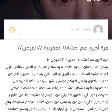
مغرب المواطنة
2024-04-12 15:05:23
مغرب المواطنة:
مرة أخرى مع اعشابنا المغربية //الفيجن//
مرة أخرى مع أعشابنا المغربية (( الفيجن ))
بسم الله الرحمان الرحيم والصلاة والسلام على خاتم الانبياء والمرسلين
فوائد عشبة السداب سواء البري او البستاني يسمى بالمغربية الفيجن
عدو الشاطين والجن اخوكم موسى لشهب يتمنى لكم المزيد من
الصحة والعافية الشذاب عشبة معروفة تستخدم منذ القدم لإغراض
عديدة، بخورا في التطهير المنزلي من الهوام والحشرات والنمل والوزغ
والصراصير، وفي علاج من به مس من الجن، كما تستخدم سعوطاً، وفي
دول شرق آسيا تستعمل شاي أوراق السذاب على نطاق واسع كمانعة