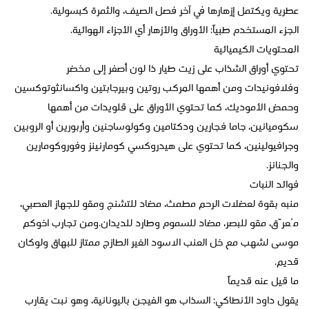
عطرية ويكتمل إزهارها في آخر فصل الصيف، والثمرة كبسولية.
الجزء المستخدم طبياً: الأوراق والأزهار أي الأجزاء الهوائية.
المحتويات الكيميائية
تحتوي أوراق الشذاب على زيت طيار ذا لون أصفر إلى مخضر
وفلافونيدات ومن أهمها المركب روتين وبيرجابتين واكسانثوتوكسين
وحمض الأموديك، كما تحتوي الأوراق على قلويدات من أهمها
سكوميانين، جاما فجارين ودكتامين وكولوساجنين وأربورين أو الروبين
وجرافيولينين، كما تحتوي على هيدروكسي كومارنينز وفوروكومارين
والجنانز.
فوائد النبات
منبه بقوة لعضلات الرحم مطمث، مضاد للتشنج ومقو للجهاز العصبي،
مُعرّق، مقو للبصر، مضاد للسموم وطارد للديدان.ومن تجارب اخوكم
موسى لشهب مع خل العنب الاسود الغير الطازج ممتاز للبهاق ولوكان
قديم.
ما قيل عنه قديماً
يقول داود الأنطاكي: السذاب هو الفيجن باليونانية، وهو نبت يقارب