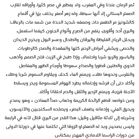
ثمر الرمان عندنا وفي المغرب، ولا يعظم في مصر كثيرا، وأوراقه تقارب
الصعتر البستاني إلا أنها سبطة، وله زهر أصفر يخلف بزرا في أقماع
كالشونيز مر الطعم حاد، وصمغه شديد الحدة من شمه مات بالرعاف؛
والبري أحد وأقوى، ينفع من الصرع وأنواع الجنون كيفما استعمل،
ويحلل الرياح الغليظة واليرقان والطحال وعسر البول ويخرج الديدان
والحصى ويشفي أمراض الرحم كلها والمقعدة والصدر كالرطوبات
والباسور والربو شربا واحتمالا، وإذا طبخ في الزيت فتح الصمم وأذهب
الدوي والطنين قطورا والصداع سعوطا وأوجاع الظهر والمفاصل
والنقرس ونحوها طلاء، ويمنع الماء كحلا، ويقاوم السموم شربا وطلاء
وأكلا حتى أن فرشه وإحتماله يطرد الهوام المسمومة ويدر ويسقط
الأجنة فرزجة، ويمنع الزحير والثقل والدم احتقانا وأكلا.
ومن خواصه: قطع الراثحة الكريمة وذهاب صدأ المعادن ء وهو يصدع
ويحرق المني، وإدمانه يضعف البصرء ويصلحه السكنجبين والأنيسون،
وشربته إلى ثلاثة مثاقيل وقيل: هذا القدر من البري قتال لأنه في الرابعة
وليس بصحيح وبد له الصعتر.او الزوفا التي تكلمنا عنها في دورتنا الاولى
من دورات الراسما اللامادي المهدر بمكناس