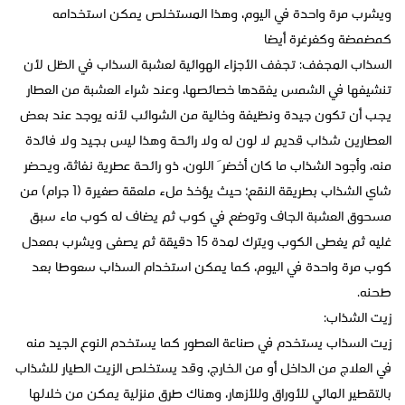
ويشرب مرة واحدة في اليوم، وهذا المستخلص يمكن استخدامه
كمضمضة وكغرغرة أيضا
السذاب المجفف: تجفف الأجزاء الهوائية لعشبة السذاب في الظل لأن
تنشيفها في الشمس يفقدها خصائصها، وعند شراء العشبة من العطار
يجب أن تكون جيدة ونظيفة وخالية من الشوائب لأنه يوجد عند بعض
العطارين شذاب قديم لا لون له ولا رائحة وهذا ليس بجيد ولا فائدة
منه، وأجود الشذاب ما كان أخضرَ اللون، ذو رائحة عطرية نفاثة، ويحضر
شاي الشذاب بطريقة النقع؛ حيث يؤخذ ملء ملعقة صغيرة (1 جرام) من
مسحوق العشبة الجاف وتوضع في كوب ثم يضاف له كوب ماء سبق
غليه ثم يغطى الكوب ويترك لمدة 15 دقيقة ثم يصفى ويشرب بمعدل
كوب مرة واحدة في اليوم، كما يمكن استخدام السذاب سعوطا بعد
طحنه.
زيت الشذاب:
زيت السذاب يستخدم في صناعة العطور كما يستخدم النوع الجيد منه
في العلاج من الداخل أو من الخارج، وقد يستخلص الزيت الطيار للشذاب
بالتقطير المائي للأوراق وللأزهار، وهناك طرق منزلية يمكن من خلالها