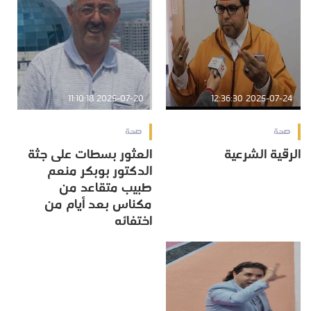
2025-07-20 11:10:18
2025-07-24 12:36:30
صحة
صحة
الرقية الشرعية
العثور بسطات على جثة
الدكتور بوبكر منعم
طبيب متقاعد من
مكناس بعد أيام من
اختفائه