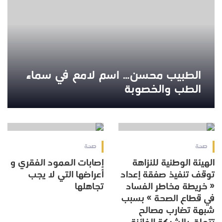
الطبيب محسن… اسم لامع في سماء
الطب والخصوبة
2025-10-13 18:11:40
2025-10-17 11:11:21
صحة
صحة
الهيئة الوطنية للنزاهة
إصابات العمود الفقري و
توقف تنفيذ صفقة إعداد
أعراضها التي لا يجب
« خريطة مخاطر الفساد
تجاهلها
في قطاع الصحة » بسبب
شبهة تضارب مصالح