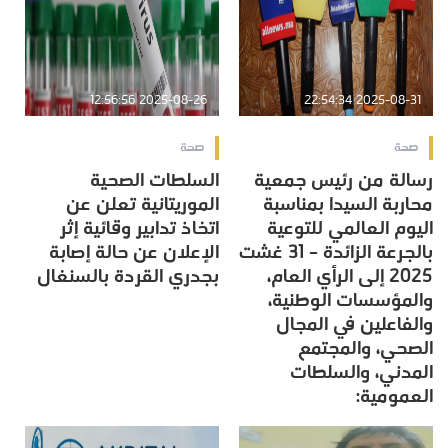
2025-08-26 12:56:56
2025-08-31 22:54:34
صحة
صحة
رسالة من رئيس جمعية
السلطات الصحية
محاربة السيدا بمناسبة
الموريتانية تعلن عن
اليوم العالمي للتوعية
اتخاذ تدابير وقائية إثر
بالجرعة الزائدة – 31 غشت
الإعلان عن حالة إصابة
2025 إلى الرأي العام،
بجدري القردة بالسنغال
والمؤسسات الوطنية،
والفاعلين في المجال
الصحي، والمجتمع
المدني، والسلطات
العمومية: