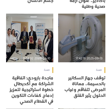
بأكادير.. عنوان أزمة
جسم الانسان
صحية وطنية
2025-09-10 11:04:32
2025-09-13 17:42:15
صحة
صحة
توقف جهاز السكانير
ماجدة بارودي: اتفاقية
بالحسيمة.. معاناة
الشراكة مع أكديطال
المرضى تتفاقم وغياب
خطوة استراتيجية لتعزيز
الحلول يثير القلق
إدماج كفاءات التكوين
في القطاع الصحي