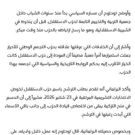
وأوضح توحتوح أن مساره السياسي بدأ منذ سنوات الشباب داخل
جمعية التربية والتخييم التابعة لحزب الاستقلال، قبل أن ينخرط في
الشبيبة الاستقلالية، وهو ما رسخ ارتباطه بالحزب منذ وقت مبكر.
وأشار إلى أن الخلافات التي عرفتها علاقته بحزب التجمع الوطني للأحرار
جعلت استمرارها أمراً صعباً، مضيفاً أن العودة إلى حزب الاستقلال كانت
الخيار الأقرب إليه بحكم الروابط التاريخية والسياسية التي تجمعه بهذا
الحزب.
وأكد البرلماني أنه تقدم بطلب الترشح باسم حزب الاستقلال لخوض
الانتخابات التشريعية المرتقبة في 23 شتنبر 2026، مشيراً إلى أن الحسم
في منح التزكية يبقى من اختصاص قيادة الحزب، إلى جانب باقي الأسماء
التي أبدت رغبتها في الترشح.
وبخصوص حصيلته البرلمانية، قال توحتوح إنه عمل، خلال ولايته، على