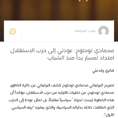
مغرب المواطنة
2026-06-26 16:54:32
مغرب المواطنة:
محمادي توحتوح: عودتي إلى حزب الاستقلال
امتداد لمسار بدأ منذ الشباب
فكري ولدعلي
تصريح للبرلماني محمادي توحتوح كشف البرلماني عن دائرة الناظور،
محمادي توحتوح، عن خلفيات اقترابه من حزب الاستقلال، مؤكداً أن
هذه الخطوة ليست تحولاً سياسياً مفاجئاً، بل تمثل عودة إلى الحزب
الذي انطلقت داخله بداياته السياسية، والذي يعتبره “بيته السياسي
الأول”.