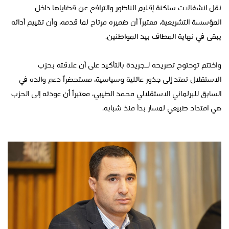
نقل انشغالات ساكنة إقليم الناظور والترافع عن قضاياها داخل
المؤسسة التشريعية، معتبراً أن ضميره مرتاح لما قدمه، وأن تقييم أدائه
يبقى في نهاية المطاف بيد المواطنين.
واختتم توحتوح تصريحه لـجريدة بالتأكيد على أن علاقته بحزب
الاستقلال تمتد إلى جذور عائلية وسياسية، مستحضراً دعم والده في
السابق للبرلماني الاستقلالي محمد الطيبي، معتبراً أن عودته إلى الحزب
هي امتداد طبيعي لمسار بدأ منذ شبابه.