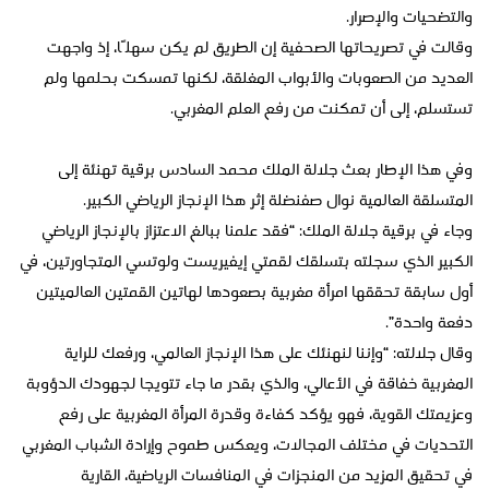
والتضحيات والإصرار.
وقالت في تصريحاتها الصحفية إن الطريق لم يكن سهلًا، إذ واجهت
العديد من الصعوبات والأبواب المغلقة، لكنها تمسكت بحلمها ولم
تستسلم، إلى أن تمكنت من رفع العلم المغربي.
وفي هذا الإطار بعث جلالة الملك محمد السادس برقية تهنئة إلى
المتسلقة العالمية نوال صفنضلة إثر هذا الإنجاز الرياضي الكبير.
وجاء في برقية جلالة الملك: “فقد علمنا ببالغ الاعتزاز بالإنجاز الرياضي
الكبير الذي سجلته بتسلقك لقمتي إيفيريست ولوتسي المتجاورتين، في
أول سابقة تحققها امرأة مغربية بصعودها لهاتين القمتين العالميتين
دفعة واحدة”.
وقال جلالته: “وإننا لنهنئك على هذا الإنجاز العالمي، ورفعك للراية
المغربية خفاقة في الأعالي، والذي بقدر ما جاء تتويجا لجهودك الدؤوبة
وعزيمتك القوية، فهو يؤكد كفاءة وقدرة المرأة المغربية على رفع
التحديات في مختلف المجالات، ويعكس طموح وإرادة الشباب المغربي
في تحقيق المزيد من المنجزات في المنافسات الرياضية، القارية