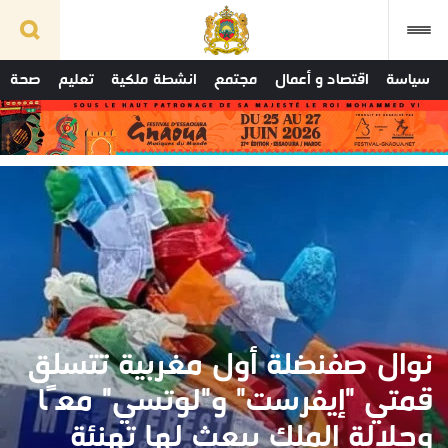
سياسة
اقتصاد و أعمال
مجتمع
انشطة ملكية
تعليم
صحة
نوال صفنضلة أول مغربية تتسلق
قمتي "إيفرست" و"لوتسي" معًا
وجلالة الملك يبعث لها تهنئة