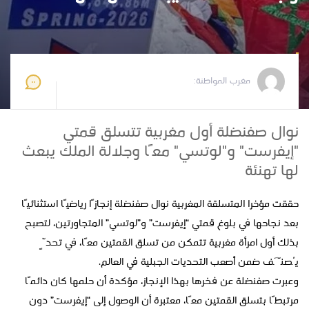
مغرب المواطنة
2026-06-02 13:22:15
مغرب المواطنة:
نوال صفنضلة أول مغربية تتسلق قمتي
"إيفرست" و"لوتسي" معًا وجلالة الملك يبعث
لها تهنئة
حققت مؤخرا المتسلقة المغربية نوال صفنضلة إنجازًا رياضيًا استثنائيًا
بعد نجاحها في بلوغ قمتي “إيفرست” و”لوتسي” المتجاورتين، لتصبح
بذلك أول امرأة مغربية تتمكن من تسلق القمتين معًا، في تحدٍّ
يُصنَّف ضمن أصعب التحديات الجبلية في العالم.
وعبرت صفنضلة عن فخرها بهذا الإنجاز، مؤكدة أن حلمها كان دائمًا
مرتبطًا بتسلق القمتين معًا، معتبرة أن الوصول إلى “إيفرست” دون