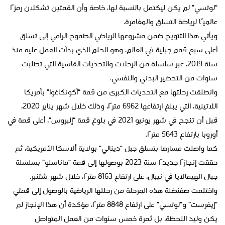
“لوتسي” لم يكن ليكتمل بالنسبة لها، خاصة وأن القمتين تشكلان رمزًا
عالميًا لرياضة التسلق والمغامرة.
ويأتي هذا التتويج ضمن مشروعها الرياضي الطموح الرامي إلى تسلق
أعلى سبع قمم جبلية في العالم، وهو الحلم الذي بدأت العمل عليه منذ
سنة 2019، عبر سلسلة من الرحلات والتحديات القاسية التي تطلبت
سنوات من التحضير البدني والنفسي.
وانطلقت رحلتها مع التحديات الكبرى من قمة “أكونكاغوا” بأمريكا
اللاتينية، التي يبلغ ارتفاعها 6962 مترًا، وذلك خلال شهر يناير 2020،
قبل أن تنجح في شهر يونيو 2021 في بلوغ قمة “إلبروس”، أعلى قمة في
أوروبا بارتفاع 5643 مترًا.
كما واصلت مسارها بتسلق جبل “دينالي” بولاية ألاسكا الأمريكية، ثم
حققت إنجازًا جديدًا سنة 2023 بوصولها إلى قمة “ماناسلو” بسلسلة
جبال الهيمالايا في نيبال، على ارتفاع 8163 مترًا، خلال شهر شتنبر.
واختتمت صفنضلة هذه المرحلة من رحلتها الرياضية بالوصول إلى قمتي
“إيفرست” و”لوتسي” على ارتفاع 8848 مترًا، مؤكدة أن هذا الإنجاز لم
يكن وليد اللحظة، بل ثمرة خمس سنوات من العمل المتواصل