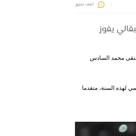
أضف تعليق
قالي يفوز
لرباط، بسباق 3000 متر موانع ضمن ملتقى محمد السادس
هو أفضل توقيت عالمي لهذه السنة، متقدما