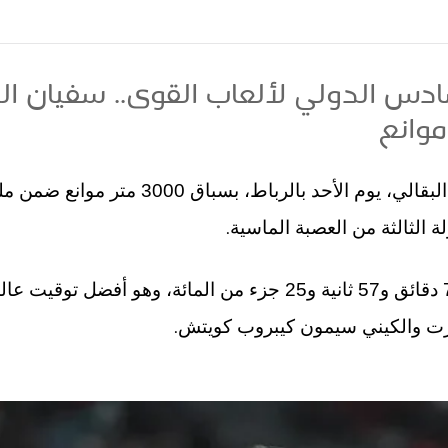
س الدولي لألعاب القوى.. سفيان الب
فاز العداء المغربي سفيان البقالي، يوم الأحد با
.
ة الثالثة من العصبة الماسية
وسجل البقالي زمنا قدره 7 دقائق و57 ثانية و25 جزء من المائة، و
.
برت والكيني سيمون كيبروب كويتش