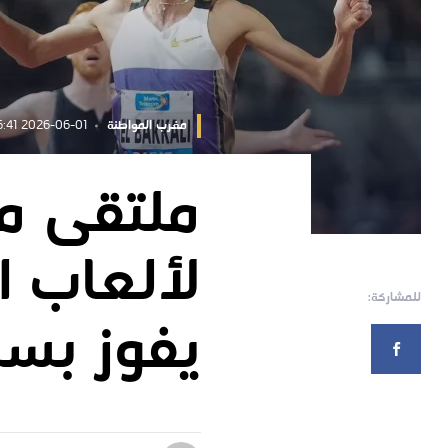
مغرب المواطنة
2026-06-01 12:46:41
ملتقى م
لألعاب ا
للمشاركة:
يفوز بسباق 3000 مت