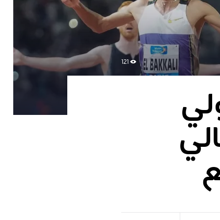
121
لي
الي