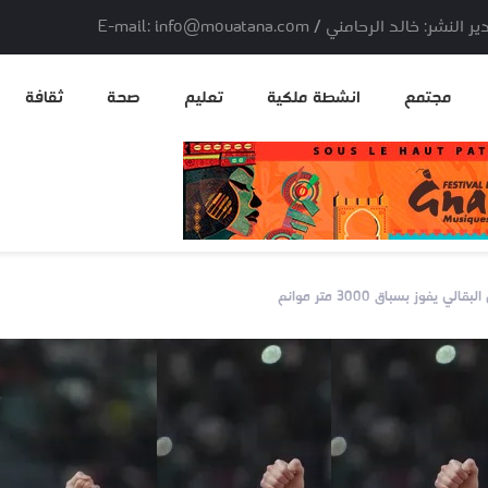
لد الرحامني / E-mail: info@mouatana.com
مجتمع
انشطة ملكية
تعليم
صحة
ثقافة
ز بسباق 3000 متر موانع