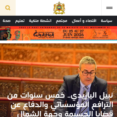
سياسة
اقتصاد و أعمال
مجتمع
انشطة ملكية
تعليم
صحة
نبيل اليازيدي.. خمس سنوات من
الترافع المؤسساتي والدفاع عن
قضايا الحسيمة وجهة الشمال