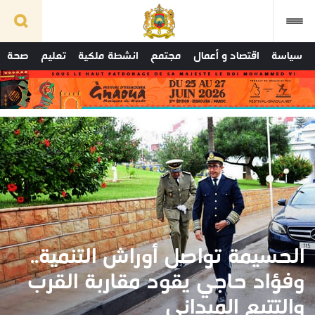
سياسة
اقتصاد و أعمال
مجتمع
انشطة ملكية
تعليم
صحة
الحسيمة تواصل أوراش التنمية..
وفؤاد حاجي يقود مقاربة القرب
والتتبع الميداني