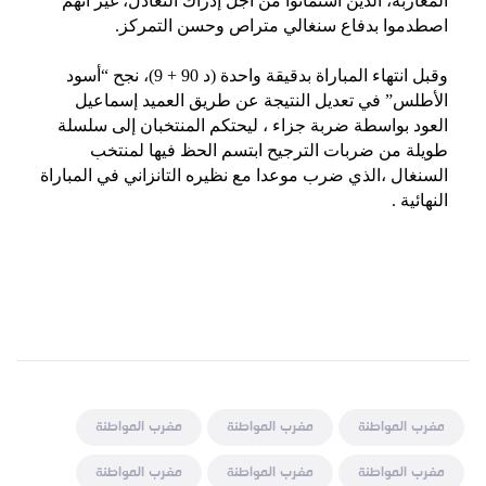
المغاربة، الذين استماتوا من أجل إدراك التعادل، غير أنهم
اصطدموا بدفاع سنغالي متراص وحسن التمركز.
وقبل انتهاء المباراة بدقيقة واحدة (د 90 + 9)، نجح “أسود
الأطلس” في تعديل النتيجة عن طريق العميد إسماعيل
العود بواسطة ضربة جزاء ، ليحتكم المنتخبان إلى سلسلة
طويلة من ضربات الترجيح ابتسم الحظ فيها لمنتخب
السنغال ،الذي ضرب موعدا مع نظيره التانزاني في المباراة
النهائية .
مغرب المواطنة
مغرب المواطنة
مغرب المواطنة
مغرب المواطنة
مغرب المواطنة
مغرب المواطنة