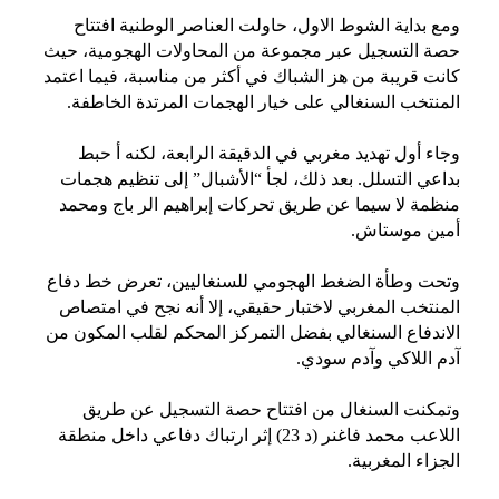
ومع بداية الشوط الاول، حاولت العناصر الوطنية افتتاح
حصة التسجيل عبر مجموعة من المحاولات الهجومية، حيث
كانت قريبة من هز الشباك في أكثر من مناسبة، فيما اعتمد
المنتخب السنغالي على خيار الهجمات المرتدة الخاطفة.
وجاء أول تهديد مغربي في الدقيقة الرابعة، لكنه أ حبط
بداعي التسلل. بعد ذلك، لجأ “الأشبال” إلى تنظيم هجمات
منظمة لا سيما عن طريق تحركات إبراهيم الر باج ومحمد
أمين موستاش.
وتحت وطأة الضغط الهجومي للسنغاليين، تعرض خط دفاع
المنتخب المغربي لاختبار حقيقي، إلا أنه نجح في امتصاص
الاندفاع السنغالي بفضل التمركز المحكم لقلب المكون من
آدم اللاكي وآدم سودي.
وتمكنت السنغال من افتتاح حصة التسجيل عن طريق
اللاعب محمد فاغنر (د 23) إثر ارتباك دفاعي داخل منطقة
الجزاء المغربية.