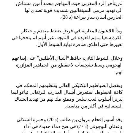
لم يتأخر الرد المغربي حيث المهاجم محمد أمين مستاش
الى تهديد مرمى السينغاليين بتسديدة قوية تصدى لها
الحارس أسان سار ببراعة (د 28).
وبدأ اللاعبون المغاربة في فرض ضغط متقدم واحتكار
الكرة سعيا منهم للعودة في النتيجة، غير أنهم لم ينجحوا في
تغييرها حتى إطلاق صافرة نهاية الشوط الأول.
وخلال الشوط الثاني، حافظ “أشبال الأطلس” على إيقاعهم
الهجومي وسط تشجيعات لا تنقطع من الجماهير المؤازرة
لهم.
وبفضل انضباطهم التكتيكي العالي وتنظيمهم المحكم في
كافة الخطوط، استعرض أشبال المدرب البرتغالي تياغو ليما
بيريرا أسلوب لعب سلس وممتع مك نهم من تهديد الشباك
السنغالية في أكثر من مناسبة.
وقد أسهم إقحام مروان بن طالب (د 70) وحمزة الشلالي
وعدنان البوجوفي (د 77) في ضخ دماء جديدة في أداء