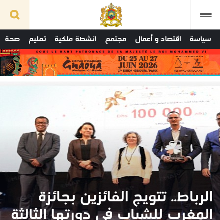
سياسة
اقتصاد و أعمال
مجتمع
انشطة ملكية
تعليم
صحة
الرباط.. تتويج الفائزين بجائزة
المغرب للشباب في دورتها الثالثة