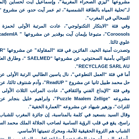
مشروعها “ليزي الصحراء المغربية”، وإسماعیل آیت لحساين (المر
لـ”تحلية المياه بالطاقة الشمسية”، ثم عمر آیت حدو، عن مشروع “ا
للسحالي في المغرب”.
وفي فئة “الابتكار التكنولوجي”، عادت المرتبة الأولى لحمز
علوي ثالثا.
RECYCLAGE SARL AU”.
حل محمد طبيل ثانيا عن مشروع ” ReadUP”، وآدم شنتوف ثالثا، عن مشروع “بسمة”.
وفي فئة “الإبداع الفني والثقافي”، عادت المراتب الثلاث الأولى ت
مشروعه “Puzzle Maalem Zellige”، وابراهي
للتراث”، وزهير شيهاد عن مشروعه “العمارة الخفية”.
وقال السيد بنسعيد في كلمة بالمناسبة، إن جائزة المغرب للشباب 
راسخ، يقع في قلب الرؤية السامية لصاحب الجلالة الملك محمد الس
الشباب هم الثروة الحقيقية للأمة، ومحرك تنميتها الأساسي.
وأضاف الوزير أن هذه الجائزة تعد أيضا اعترافا من الدولة ومن المجت