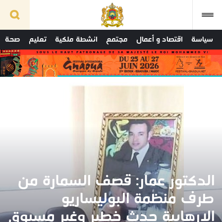
سياسة
اقتصاد و أعمال
مجتمع
انشطة ملكية
تعليم
صحة
الدكتور عمار: قصف السمارة من
طرف منظمة البوليساريو
الإرهابية حدث خطير وغير مسبوق