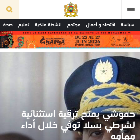
سياسة
اقتصاد و أعمال
مجتمع
انشطة ملكية
تعليم
صحة
حموشي يمنح ترقية استثنائية
لشرطي بسلا توفي خلال أداء
مهامه