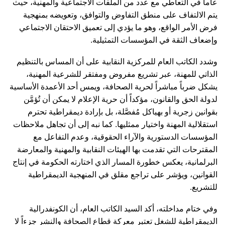
عاماً في التعاطي مع عدد من الملفات الاجتماعية والمهنية، حيث
يتم الالتفاف على منطق التفاوض والتوافق، وتعويضه بمنهجية
فرض الأمر الواقع، وهو ما يؤدي إلى تعميق الاحتقان الاجتماعي
وإضعاف الثقة في المؤسسات التمثيلية.
وشدد الكاتب العام للمركزية النقابية على أن المساس بالتنظيم
الذاتي للمهنة، عبر تشريع مفروض ومفتقر للشرعية المهنية،
يشكل ضرباً مباشراً لحرية الصحافة، ويمس أحد الأعمدة الأساسية
لدولة الحق والقانون، مؤكداً أن حرية الإعلام لا يمكن أن تُؤمَّن
بقوانين زجرية أو بهياكل مُفصَّلة، بل بإرادة ديمقراطية تحترم
استقلالية المهنة واختيار ممثليها. كما نبه إلى أن تجاهل ملاحظات
المؤسسات الدستورية والآراء الحقوقية، وعدم التفاعل مع
المقترحات التي تقدمت بها الهيئات النقابية والمهنية والمعارضة
البرلمانية، يعكس خطورة المسار الذي اختارته الحكومة في إنتاج
القوانين، ويؤشر على تراجع مقلق في المنهجية الديمقراطية
للتشريع.
وفي ختام مداخلته، أكد السيد الكاتب العام، أن الكونفدرالية
الديمقراطية للشغل تعتبر معركة قطاع الصحافة والنشر جزءاً لا