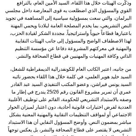
وذكّرت الهيئات خلال هذا اللقاء، السيد الأمين العام، بالترافع
القوي والمسؤول الذي اضطلعت به قوى المعارضة داخل مجلسي
البرلمان، والتي سعت بمسؤولية سياسية إلى المساهمة في تجويد
النص التشريعي، بما يخدم المصلحة العامة لبلادنا ويحمي المهنة
باعتبارها قطاعاً حيوياً واستراتيجياً. مجددة الشكر لقيادة الحزب،
لهذا الاصطفاف الواضح والمسؤول إلى جانب الهيئات النقابية
والمهنية في معركتهم المشروعة دفاعا عن مؤسسة التنظيم
الذاتي وكافة المهنيات والمهنيين في قطاع الصحافة والنشر.
من جانبه، اعتبر الكاتب العام للكونفدرالية الديمقراطية للشغل،
السيد خليد هوير العلمي، في كلمة خلال هذا اللقاء بحضور نائبه
السيد يونس فيراشن، وعضو المكتب التنفيذي السيد عبد القادر
عمري أن تمرير مشروع القانون رقم 25/26 يندرج في إطار ما
وصفه بالاستبداد التشريعي للحكومة، القائم على توظيف الأغلبية
العددية لفرض اختيارات قانونية أحادية، دون اعتبار لميزان الحوار
الاجتماعي أو لمواقف التنظيمات النقابية والمهنية المعنية بشكل
مباشر بمضمون النص. وأوضح المسؤول النقابي أن هذا الاستبداد
التشريعي لا يقتصر على قطاع الصحافة والنشر، بل يعكس توجهاً