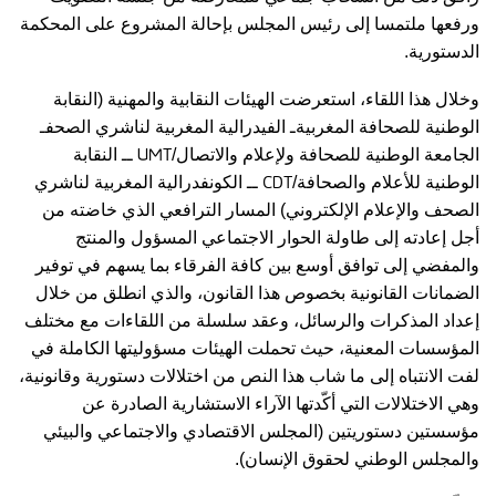
ورفعها ملتمسا إلى رئيس المجلس بإحالة المشروع على المحكمة
الدستورية.
وخلال هذا اللقاء، استعرضت الهيئات النقابية والمهنية (النقابة
الوطنية للصحافة المغربيةـ الفيدرالية المغربية لناشري الصحفـ
UMT
الجامعة الوطنية للصحافة ولإعلام والاتصال/
ــ النقابة
CDT
الوطنية للأعلام والصحافة/
ــ الكونفدرالية المغربية لناشري
الصحف والإعلام الإلكتروني)
المسار الترافعي الذي خاضته من
أجل إعادته إلى طاولة الحوار الاجتماعي المسؤول والمنتج
والمفضي إلى توافق أوسع بين كافة الفرقاء بما يسهم في توفير
الضمانات القانونية بخصوص هذا القانون، والذي انطلق من خلال
إعداد المذكرات والرسائل، وعقد سلسلة من اللقاءات مع مختلف
المؤسسات المعنية، حيث تحملت الهيئات مسؤوليتها الكاملة في
لفت الانتباه إلى ما شاب هذا النص من اختلالات دستورية وقانونية،
وهي الاختلالات التي أكّدتها الآراء الاستشارية الصادرة عن
مؤسستين دستوريتين (المجلس الاقتصادي والاجتماعي والبيئي
والمجلس الوطني لحقوق الإنسان).