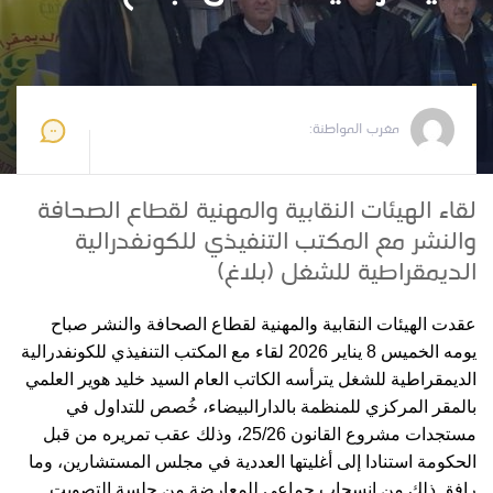
مغرب المواطنة
2026-01-09 11:48:49
مغرب المواطنة:
لقاء الهيئات النقابية والمهنية لقطاع الصحافة
والنشر مع المكتب التنفيذي للكونفدرالية
الديمقراطية للشغل (بلاغ)
عقدت الهيئات النقابية والمهنية لقطاع الصحافة والنشر صباح
يومه الخميس 8 يناير 2026 لقاء مع المكتب التنفيذي للكونفدرالية
الديمقراطية للشغل يترأسه الكاتب العام السيد خليد هوير العلمي
بالمقر المركزي للمنظمة بالدارالبيضاء، خُصص للتداول في
مستجدات مشروع القانون 25/26، وذلك عقب تمريره من قبل
الحكومة استنادا إلى أغليتها العددية في مجلس المستشارين، وما
رافق ذلك من انسحاب جماعي للمعارضة من جلسة التصويت