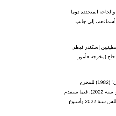
والحاجة المتجددة دوما
وأسماءهم، إلى جانب
سطينيين إسكندر قبطي
«يِنعاد عليكو») ومها حاج (مخرجة «أمور
كما سيتم تقديم الفيلم المقتبس عن رواية أوغستين سوندي كوليبالي “الآلهة المنحرفون” (1982) للمخرج
البوركينابي أبو بكر سنكاري (الذي أخرج “ذهب الحياة” الذي شارك في ورشات الأطلس سنة 2022)، فيما سيقدم
المخرج الأردني أمجد الرشيد (مخرج فيلم “إن شاء الله ولد”، المشارك في ورشات الأطلس سنة 2022 وأسبوع