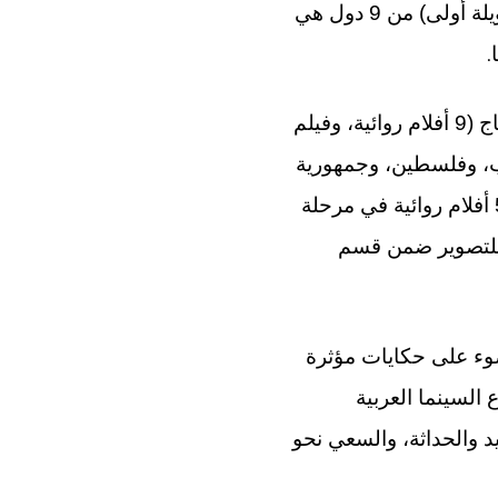
12 مشروعا في مرحلة التطوير (10 أفلام روائية وفيلمان وثائقيان، من بينها 5 أفلام طويلة أولى) من 9 دول هي
.
كما ستقدم هذه الدورة من ورشات الأطلس 10 أفلام في مرحلة التصوير أو ما بعد الإنتاج (9 أفلام روائية، وفيلم
انا، ولبنان، والمغرب، وفلسطين، وجمهورية
الكونغو الديمقراطية، واليمن، وكذا 5 مشاريع مغربية في قسم نظرات على الأطلس (5 أفلام روائية في مرحلة
ة للتصوير ضمن قسم
نه من خلال المشاريع الـ 28 المقدمة، ستسلط ورشات الأطلس 2025 الضوء على حكايات مؤثرة
السينما العربية
يد والحداثة، والسعي نحو