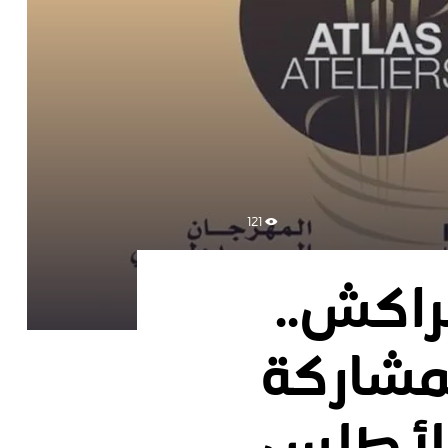
121
راكش..
 للمشاركة