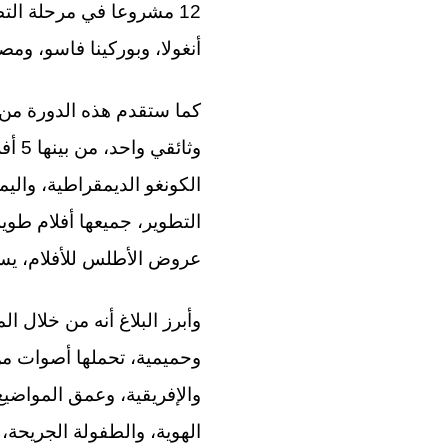
أنغولا، وبوركينا فاسو، ومص
التطوير، جميعها أفلام طوي
عروض الأطلس للأفلام، ي
وحميمية، تحملها أصوات من 
والإفريقية، وعمق المواضيع 
الهوية، والطفولة الجريحة،