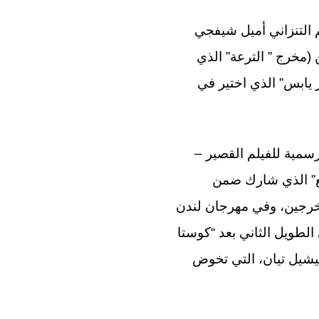
 من بينهم التنزاني أميل شيفجي
202)، والمصريان جاد شاهين (مخرج ” الترعة” الذي
مد حماد (مخرج “أخضر يابس” الذي اختير في
رسمية للفيلم القصير –
 “ربيع” الذي شارك ضمن
أسبوعي المخرجين، وفي مهرجان لندن
 الطويل الثاني بعد “كوستا
ة إلى خبيرة المونتاج ميشيل تيان، التي تخوض