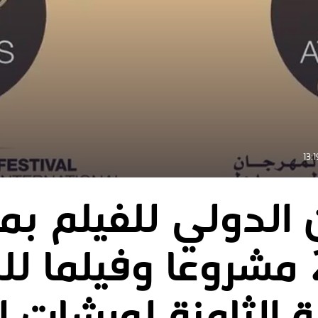
 الدولي للفيلم بم
اختيار 28 مشروعا وفيلما