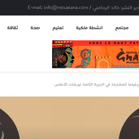
لد الرحامني / E-mail: info@mouatana.com
مجتمع
انشطة ملكية
تعليم
صحة
ثقافة