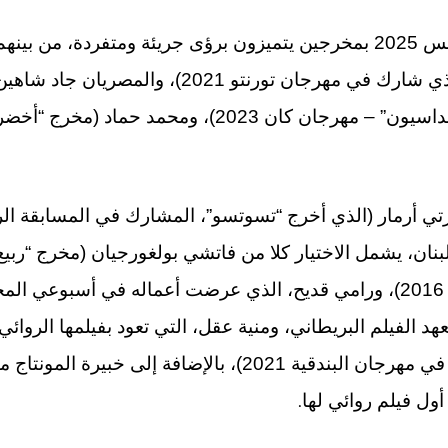
كما ستحتفي ورشات الأطلس 2025 بمخرجين يتميزون برؤى جريئة ومتفردة،
(مخرج فيلم “شد الحبل” الذي شارك في مهرجان تورنتو 1
عرض في قسم “سيني فونداسيون” – مهرجان كان 2023)، ومح
ارتي أرمار (الذي أخرج “تسوتسو”، المشارك في المسابقة ال
ن 2022). ومن لبنان، يشمل الاختيار كلا من فاتشي بولغورجيان (مخرج
أسبوع النقاد بمهرجان كان 2016)، ورامي قديح، الذي عرضت أعماله في 
عهد الفيلم البريطاني، ومنية عقل، التي تعود بفيلمها الروائي
برافا – لبنان” (الذي شارك في مهرجان البندقية 2021)، بالإضاف
.
أول فيلم روائي لها