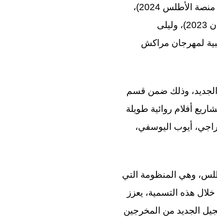
وبالنسبة للمغرب، يضيف البلاغ، تضم القائمة المخرجات بسمة الرقيوي (المشاركة في منصة الأطلس 2024)،
وزينب واكريم (مخرجة “أيور” (قمر)، المتوج في قسم “سيني فونداسيون” – مهرجان كان 2023)، وليلى
هبية لمهرجان مراكش
 الجديد، وذلك ضمن قسم
ع أفلام روائية طويلة
راجي، أيوب اليوسفي،
س جوهر برامج الأطلس، وهي المنظومة التي
خلال هذه التسمية، يعزز
لجيل الجديد من المخرجين