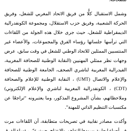
وشمل الاستقبال كلًّا من فريق الاتحاد المغربي للشغل، وفريق
الحركة الشعبية، وفريق حزب الاستقلال، ومجموعة الكونفدرالية
الديمقراطية للشغل، حيث جرى خلال هذه الجولة من اللقاءات
التي ترأسها جلساتها رؤساء الفرق والمجموعات، والأعضاء غير
المنتسبين الممثلين للاتحاد الوطني للشغل في وقت سابق، عرض
وجهات نظر ممثلي المهنيين (النقابة الوطنية للصحافة المغربية،
الفيدرالية المغربية لناشري الصحف، الجامعة الوطنية للصحافة
والإعلام والاتصال (UMT) ، النقابة الوطنية للإعلام والصحافة
(CDT) ، الكونفدرالية المغربية لناشري والإعلام الإلكتروني)
وملاحظاتهم، بشأن المشروع المذكور، وما يعتبرونه “تراجعًا عن
مكتسبات التنظيم الذاتي للمهنة”.
وأكدت مصادر نقابية في تصريحات متطابقة، أن اللقاءات مرت
في أجواء إيجابية يسودها التفاهم والانفتاح، حيث عبّر رؤساء الفرق