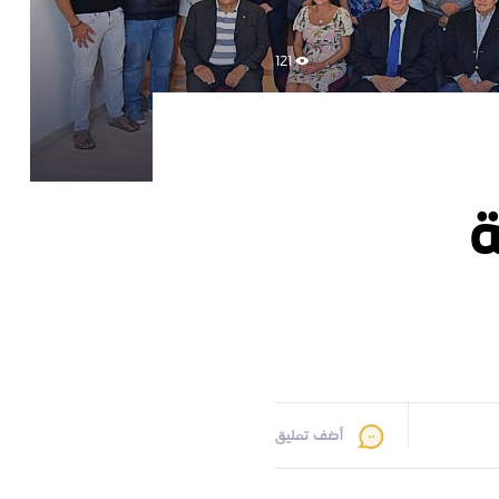
121
أضف تعليق