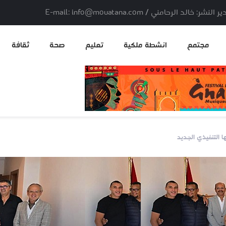
لد الرحامني / E-mail: info@mouatana.com
مجتمع
انشطة ملكية
تعليم
صحة
ثقافة
ا التنفيذي الجديد