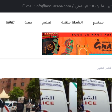
لد الرحامني / E-mail: info@mouatana.com
مجتمع
انشطة ملكية
تعليم
صحة
ثقافة
فاتح شتنبر