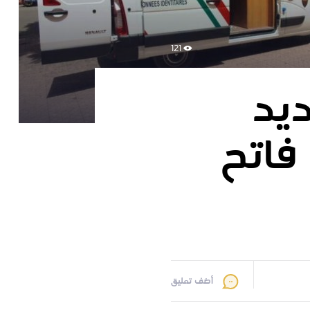
121
ديد
 فاتح
أضف تعليق