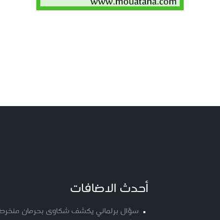
أحدث الاضافات
سؤال برلماني يكشف شكاوى بحرمان منخرطي م