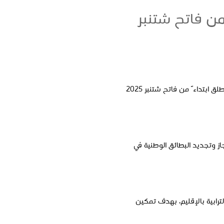
من فاتح شتنبر
علم لدى المديرية العامة للأمن الوطني أن حملة خاصة لإنجاز وتجديد البطاقة الوطنية للتعريف الإلكترونية ستنطلق ابتداءً من فاتح شتنبر 2025
ز وتجديد البطائق الوطنية في
ترابية بالإقليم، بهدف تمكين