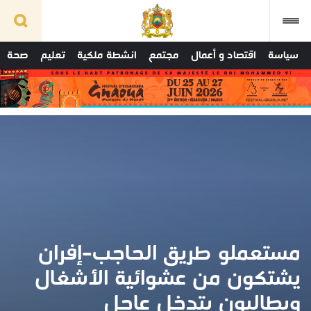
سياسة
اقتصاد و أعمال
مجتمع
انشطة ملكية
تعليم
صحة
مستعملو طريق الحاجب–إفران
يشتكون من عشوائية الأشغال
ويطالبون بتدخل عاجل