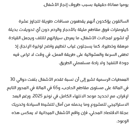
يوميا معاناة حقيقية بسبب ظروف إنجاز الأشغال.
السائقون يؤكدون أنهم يقطعون مسافات طويلة تتجاوز عشرة
كيلومترات فوق مقاطع مليئة بالأحجار والردم دون أي تحويلات بديلة
أو تشوير لمجالات الأشغال، ما يعرض سياراتهم للتلف ويجعل القيادة
مرهقة وخطيرة. كما يسجلون غياب تنظيم واضح لوتيرة الإنجاز، إذ
تطغى السرعة والعشوائية على طريقة العمل، في وقت لا تراعى فيه
جودة التنفيذ ولا راحة مستعملي الطريق.
المعطيات الرسمية تشير إلى أن نسبة تقدم الأشغال بلغت حوالي 30
في المائة على مستوى مقاطع الحاجب، و65 في المائة في المحور التابع
لإفران، مع تحديد موعد الانتهاء الكامل في نونبر 2025. ورغم البعد
الاستراتيجي للمشروع وما يحمله من آمال لتنشيط السياحة وتحريك
عجلة الاقتصاد المحلي، فإن واقع الأشغال الميدانية لا يعكس هذه
الوعود.