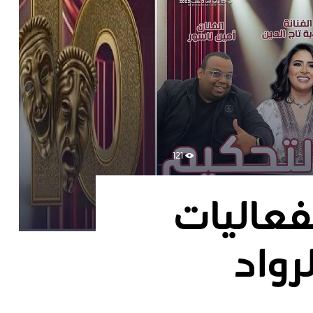
121
فعاليات
رواد