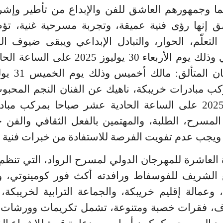
نما وجمهورهم العاشق للفن والإبداع من تأطير و
شق إنها رؤى فنية عميقة، وتجربة مسرحية غنية، تؤط
تعلّم، الحوار، والتبادل الإبداعي ويبقى ضيوف ال
القديرة: بديعة الصنهاجي وذلك يوم الأربع
كب مبادرات خريبكة، ناهيك عن الفنان النجم المحب
يوم الجمعة 01 غشت 2025 على الساعة الحادية عشر صباحا بمر
لمسرح، الطلبة، والمهتمين بالفعل الثقافي والف
ويجب عدم تفويت الفرصة للاستفادة من خبرات فنية ح
 العاشرة للمهرجان الدولي لمسرح الرواد، التي تنظ
الشريف للفوسفاط ورافدته أكث فور كومينوتي، وو
 وعمالة إقليم خريبكة، والجماعة الترابية لخريبكة
رف، فقرات خصبة ومتنوعة، تشمل تكريمات وورشات، 