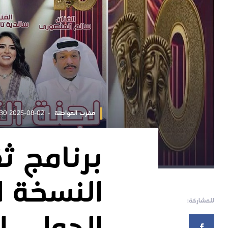
مغرب المواطنة
2025-08-02 11:12:30
برنامج ث
النسخة ا
للمشاركة: