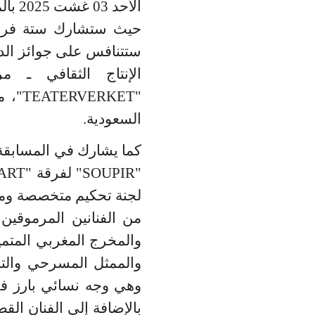
الأح
حيث ستشارك ستة فرق م
ستتنافس على جوائز الدو
الإنتاج الثقافي ـ 
"
TEATERVERKET
"، م
السعودية
.
كما يشارك في المسابقة
"
SOUPIR
"
لفرقة "
ART
لجنة تحكيم متخصصة ومح
من الفنانين المرموقين
والمخرج المغربي المتميز
والممثل المسرحي والتلف
وهي وجه نسائي بارز في 
بالإضافة إلى الفنان ال