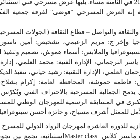
.
يليها عرض مسرحي فني استثنائي 
ية إنه العرض المسرحي “فوضى
”
لفرقة جمعية الفكا
رجيا وإخراج: مريم الزعيمي، تشخيص
:
أمين ناسور
ينوغرافيا والملابس: أسماء هموش، تصميم وتنفيذ ال
ياسر الترجماني، الإدارة الفنية: محمد العلمي، إدارة 
رحمان العلمي، الإدارة التقنية: رشيد حياني، تنفيذ ال
: فاطمة حموشة، المحافظة العامة: إكرام بشلاح، 
يدمج الجمالية المسرحية بالاحتراف الفني ويُكرّس
زية للدورة العاشرة لمهرجان الرواد الدولي للمسرح ب
 ماستر كلاس
Master class
استثنائية، تجمع بين نجو