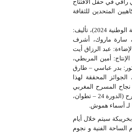
راقي في حفل الافتتاح
هيين المتحدين للثقافة
بدعم من وزارة الشباب والثقافة والتواصل – قطاع الثقافة (الجولات المسرحية الوطنية 2024)، تأليف:
، سارة ماروك، أشرف
إضاءة: عبد الرزاق أيت
الإنتاج: أمين المربطي،
ديكور: بدر عباسي – طارق
الجوائز المحققة لهذا
 نجاح المسرح المغربي
المعاصر وهي الجائزة الكبرى في المسابقة الرسمية للمهرجان الوطني للمسرح (الدورة 24 – تطوان،
خريبكة سيتم خلال أيام
م الساحة الفنية و نجوم