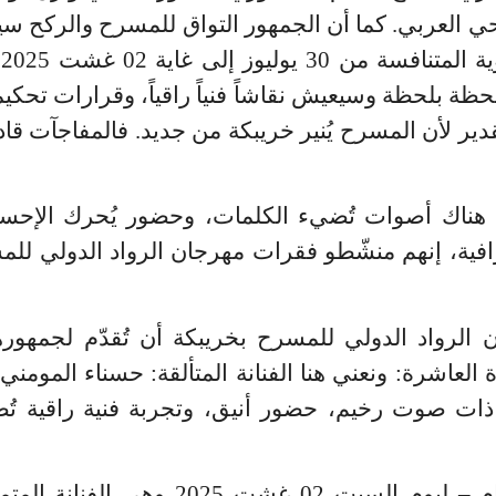
ي العربي. كما أن الجمهور التواق للمسرح والركح س
ية 02 غشت 2025 بدءا من الساعة الثامنة
لحظة بلحظة
وسيعيش نقاشاً فنياً راقياً، وقرارات تح
ر لأن المسرح يُنير خريبكة من جديد. فالمفاجآت ق
هناك أصوات تُضيء الكلمات، وحضور يُحرك الإح
فية، إنهم منشّطو فقرات مهرجان الرواد الدولي للم
الرواد الدولي للمسرح بخريبكة أن تُقدّم لجمهور
 العاشرة
:
ونعني هنا الفنانة المتألقة: حسناء المومن
لثلاثاء 29 يوليوز 2025 ذات صوت رخيم، حضور أنيق، وتجربة فنية ر
 السبت 02 غشت 2025 وهي
الفنانة الم