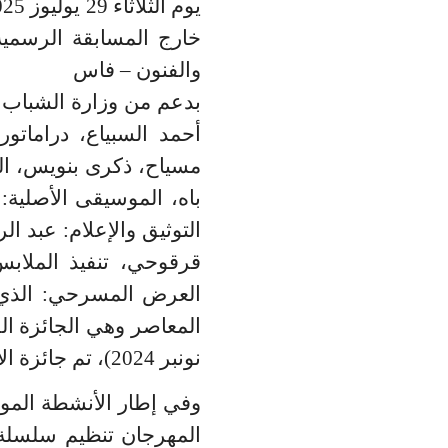
يوم الثلاثاء 29 يوليوز 2025 في الثامنة مساء
خارج المسابقة الرسم
والفنون – فاس
أحمد السبياع، دراماتو
مسياح، ذكرى بنويس، الس
باه، الموسيقى الأصلية: 
التوثيق والإعلام: عبد ال
قرقوحي، تنفيذ الملابس
العرض المسرحي
:
الذي 
نونبر 2024)، تم جائزة الأمل للممثل أشرف مسياح، و جائزة أحسن سينوغرافيا لـ أسماء هموش.
وفي إطار الأنشطة الموا
المهرجان تنظيم سلسلة