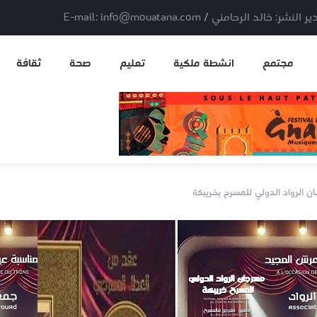
لد الرحامني / E-mail: info@mouatana.com
مجتمع
انشطة ملكية
تعليم
صحة
ثقافة
ن الرواد الدولي للمسرح بخريبكة