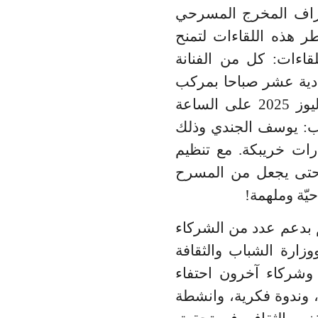
إشراف المخرج المسرحي
ر هذه اللقاءات لتمنح
لقاءات
:
كل من الفنانة
اء 30 يوليوز 2025 على الساعة الحادية عشر صباحا بمركب
مبادرات خريبكة، و الفنان المتألق: مالك أخميس وذلك يوم الخميس 31 يوليوز 2025 على الساعة
وب: يوسف الجندي وذلك
كب مبادرات خريبكة. مع تنظيم
ن حتى يجعل من المسرح
يّة وملهمة
!
م بدعم عدد من الشركاء
زارة الشباب والثقافة
، وشركاء آخرون احتفاء
وندوة فكرية، وانشطة