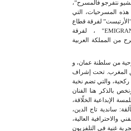
ر ”نمشيو نتفرجو فالمسرح”،
هذه المسرحيات، التي
”الأرتيست” لفرقة قطاع
EMIGRA
" ، لفرقة
ح من المملكة العربية
حية من سلطنة عمان، و
 المغرب
.
تحت إشراف
ركحية، والتي
تضم نخبة
خص بالذكر هنا الفنان
سة الإبداعية الخلّاقة،
قة: ساندية تاج الدين،
 والاحترافية العالية،
ربة غنية في التلفزيون