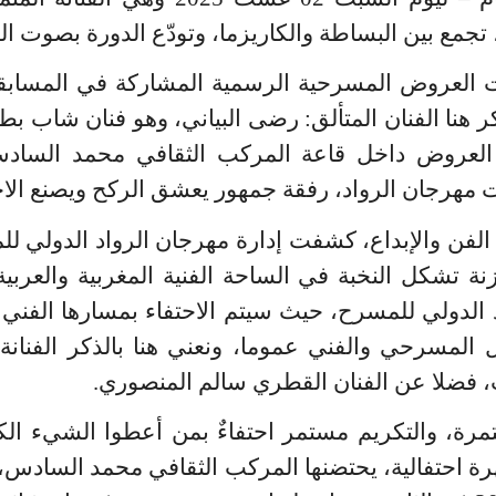
ع بين البساطة والكاريزما، وتودّع الدورة بصوت ال
الفنان المتألق: رضى البياني، وهو
فنان شاب بطاق
ر العروض داخل قاعة المركب الثقافي محمد الس
 مهرجان الرواد، رفقة جمهور يعشق الركح ويصنع الا
د الفن والإبداع، كشفت إدارة مهرجان الرواد الدولي ل
نة تشكل النخبة في الساحة الفنية المغربية والعربية
د الدولي للمسرح،
حيث سيتم
الاحتفاء بمسارها الفني 
ل المسرحي والفني عموما، ونعني هنا بالذكر الفنانة 
 فضلا عن الفنان القطري سالم المنصوري
.
رة، والتكريم مستمر احتفاءٌ بمن أعطوا الشيء الكث
رة احتفالية، يحتضنها المركب الثقافي محمد السادس، 