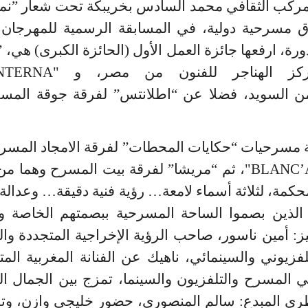
د 03 غشت 2025 بالمركب الثقافي محمد السادس بخريبكة تحت شعا
سرحية دولية، في المسابقة الرسمية للمهرجان 
رة، ارفعها جائزة العمل الأول (الحائزة الكبرى) هي، 
مركز الهناجر للفنون من مصر، و "
NTERNA
ن السويد، فضلا عن “اطلانتس” لفرقة جوقة المسر
 مسرحيات “حكايات المحطات” لفرقة الامجاد المسر
BLANC’
"، ثم “مريشا” لفرقة بيت المسرح وهما من
كمة، لثلاثة
أسماء لامعة… رؤية فنية دقيقة… وعدالة 
 الذين بصموا الساحة المسرحية ببصمتهم الخاصة ون
: أمين ناسور، صاحب الرؤية الإخراجية المتجددة واللم
زيوني والسينمائي، ناهيك عن الفنانة المغربية المتأل
المسرح والتلفزيون والسينما، تمزج بين الجمال الفني
قطري المبدع: سالم المنصوري، حضور خليجي وازن، وتج