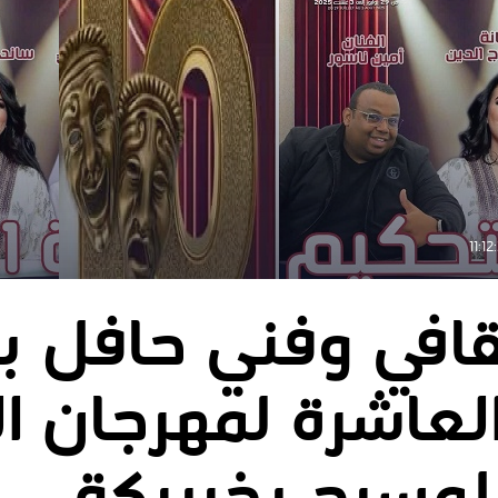
قافي وفني حافل ب
لعاشرة لمهرجان ال