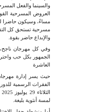
والسينما والفعل المسرح
العروض المسرحية القوية المتنافسة من 30 يوليوز إلى غا
مساءً، وسيكون حاضرا 
مسرحية تستحق كل التقدي
والإبداع حاضر بقوة.
وفي كل مهرجان ناجح، 
الجمهور بكل حب واحترا
العاشرة
حيث يسر إدارة مهرجان 
الفقرات الرسمية للدورة
ا
لمسة أنثوية بليغة.
أما منشطة حفل الاختتام – ليوم