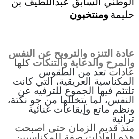
الوطني السابق عبداللطيف بن
حليمة
ومنتخبون
عادة التنزه والترويح عن النفس
والمرح والدعابة والتنكات
كلها
عادات
تعد من الطقوس
المكناسية العريقية، التي كانت
تلتئم فيها الجموع للترفيه عن
النفس، لما يتخللها من جو نكتة،
ونظم ماتع وإيقاعات غنائية
تراثية
منذ قديم الزمان حتى اصبحت
هذه العادات صفة للمكناسيين