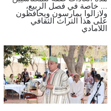
...
خاصة في فصل الربيع،
ولازالوا يمارسون ويحافظون
على هذا التراث الثقافي
اللامادي