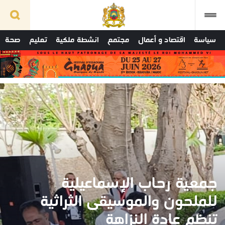
سياسة
اقتصاد و أعمال
مجتمع
انشطة ملكية
تعليم
صحة
جمعية رحاب الإسماعيلية
للملحون والموسيقى الثراثية
تنظم عادة النزاهة