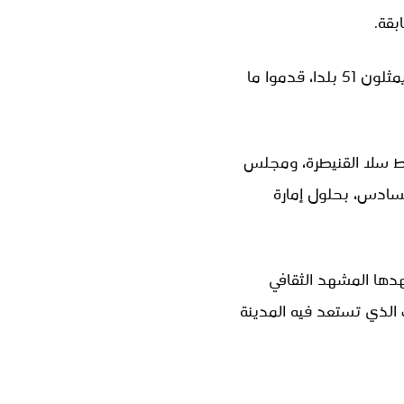
وعرفت هذه الدورة مشاركة 756 عارضا، موزعين بين 292 عارضا مباشرا و464 عارضا بالوكالة، يمثلون 51 بلدا، قدموا ما
باط سلا القنيطرة، ومجلس
لسادس، بحلول إمارة
ي يشهدها المشهد الثقافي
 الذي تستعد فيه المدينة