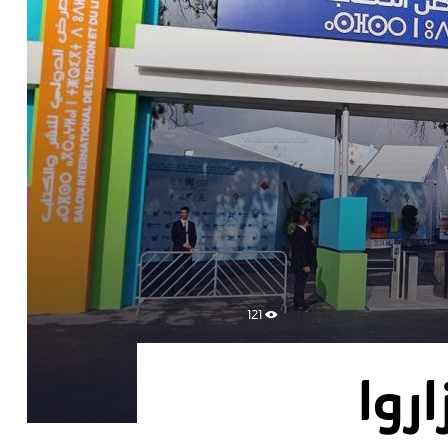
121
زاروا