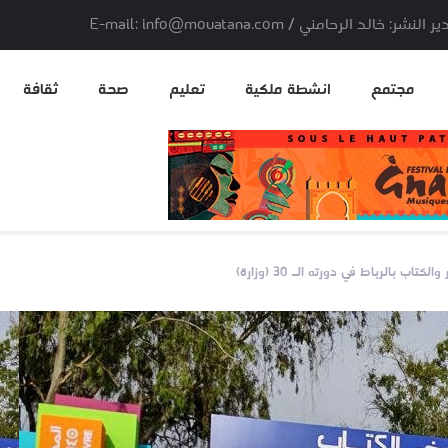
لد الرحامني / E-mail: info@mouatana.com
مجتمع
انشطة ملكية
تعليم
صحة
ثقافة