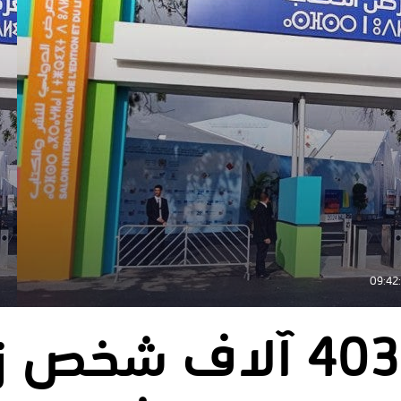
أزيد من 403 آلاف شخص 