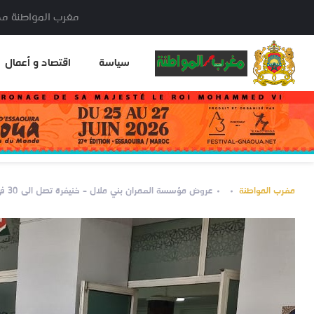
مغرب المواطنة مدير النشر: خا
سياسة
اقتصاد و أعمال
مغرب المواطنة
عروض مؤسسة العمران بني ملال – خنيفرة تصل الى 30 في المائة