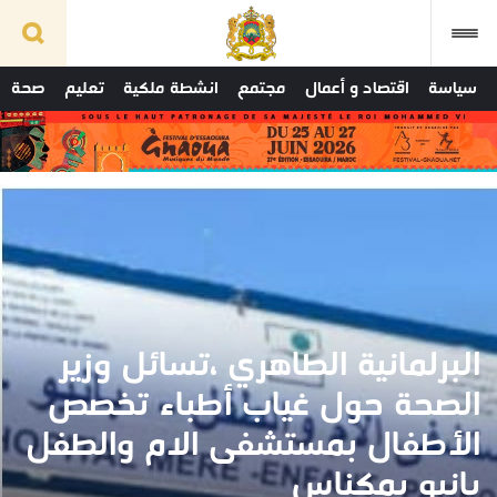
سياسة
اقتصاد و أعمال
مجتمع
انشطة ملكية
تعليم
صحة
البرلمانية الطاهري ،تسائل وزير
الصحة حول غياب أطباء تخصص
الأطفال بمستشفى الام والطفل
بانيو بمكناس