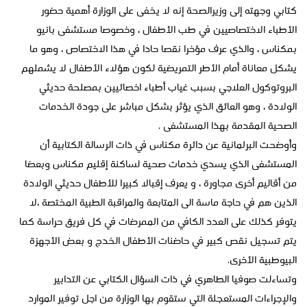
كتابي وجهته إلى وزيرالصحة إنه لا يخفى على الوزارة أهمية حضور
الأطباء الاختصاصيين في طب الأطفال ، وخصوصا مستشفى بانيو
بمكناس ، والذي عرف مؤخرا نقصا حادا في هذا الاختصاص ، وهو ما
يشكل معاناة أمام الأطر التمريضية لكون هؤلاء الأطفال لا يشملهم
البروتوكول العلاجي بسبب غياب أطباء اخصائيين بمصلحة حديثي
الولادة ، وهو العائق الذي يؤثر بشكل مباشر على جودة الخدمات
الصحية المقدمة بهذا المستشفى .
وأوضحت البرلمانية عن دائرة مكناس في ذات الرسالة الكتابية أن
المستشفى الذي يسدي خدمات صحية لساكنة إقليم مكناس وبعضا
من أقاليم أخرى مجاورة ، و يعرف إقبالا كبيرا للأطفال حديثي الولادة
الذين هم في حاجة ماسة الى المتابعة والمراقبة الطبية المختصة ،لا
يتوفر كذلك على العدد الكافي من الممرضات في كل فريق حراسة كما
يتم تسجيل نقص كبير في حاضنات الأطفال الخدج و بعض الأجهزة
البيوطبية الأخرى.
وتساءلت صوفيا الطاهري في ذات السؤال الكتابي عن التدابير
والإجراءات المستعجلة التي ستقوم بها الوزارة من اجل توفير الموارد