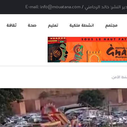
لد الرحامني / E-mail: info@mouatana.com
مجتمع
انشطة ملكية
تعليم
صحة
ثقافة
فظ الأمن.