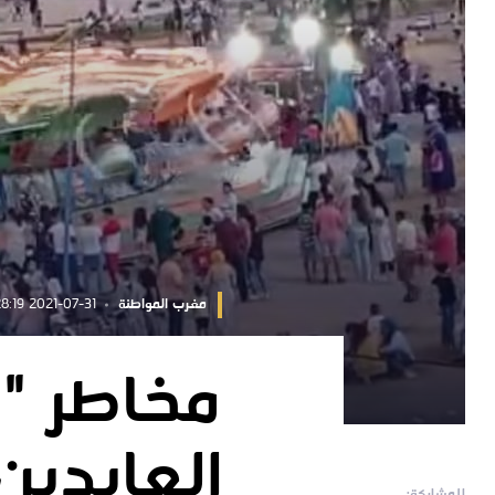
مغرب المواطنة
2021-07-31 11:28:19
مخاطر "ل
العابدين
للمشاركة: