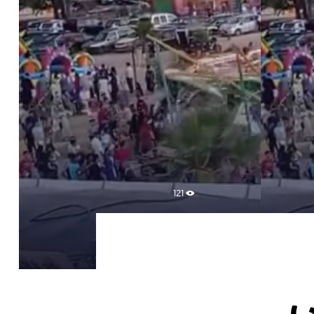
121
ي