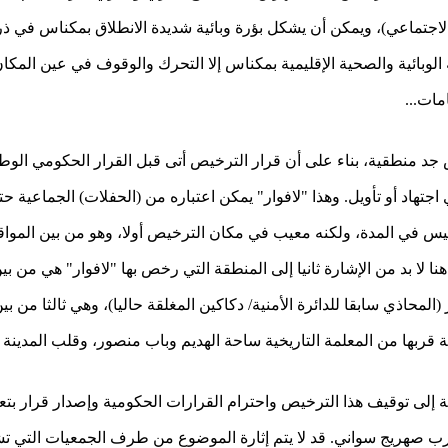
ما على اللجنة الوبائية والصحية الإقليمية بمكناس إلا التحرك والوقوف في عين 
مات...
 جد منطقية، بناء على أن قرار الترخيص أتى قبل القرار الحكومي الوط
اجتهاد أو تأويل. وهذا "لافوار" يمكن اعتباره من (الحفلات) الجماعية 
يس في المدة، ولكنه معيب في مكان الترخيص أولا، وهو من بين المواق
دينة العتيقة بمكناس (2023). هنا لا بد من الإشارة ثانيا إلى المنطقة التي رخص بها "لافوا
لمحاذي سابقا للدائرة الأمنية/ دكاكين المغلقة حاليا)، وهي ثالثا من بي
قربها من المعلمة التاريخية ساحة الهديم وباب منصور، وقلب المدينة ا
ية إلى توقيف هذا الترخيص واحترام القرارات الحكومية وإصدار قرار بت
رب صهريج سواني. قد لا يتم إثارة الموضوع من طرف الجمعيات التي تشت