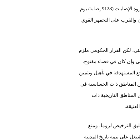
بشري يخالف التباعد الجسدي (الاجتماعي)، ويمكن أن يشكل بؤرة وبائية شديدة الانطلاق بمكناس في ذروة الإصابات (9128 إصابة/ يوم
المكان والقرب على التجمهر القوي
ني، لكن القرار الحكومي ملزم
حتى وإن كان في فضاء مفتوح.
ع المستهدفة في تأهيل وتثمين
ر" هي من بين المناطق ذات الحساسية في
ن المناطق التاريخية ذات
لعتيقة.
عليق الترخيص لزوما، ومنع
غل على تيمة تاريخ المدينة