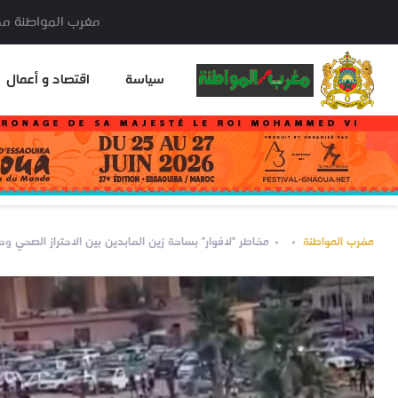
مغرب المواطنة مدير النشر: خا
سياسة
اقتصاد و أعمال
مغرب المواطنة
مخاطر "لافوار" بساحة زين العابدين بين الاحتراز الصحي وح