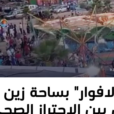
افوار" بساحة زين
 بين الاحتراز الصح