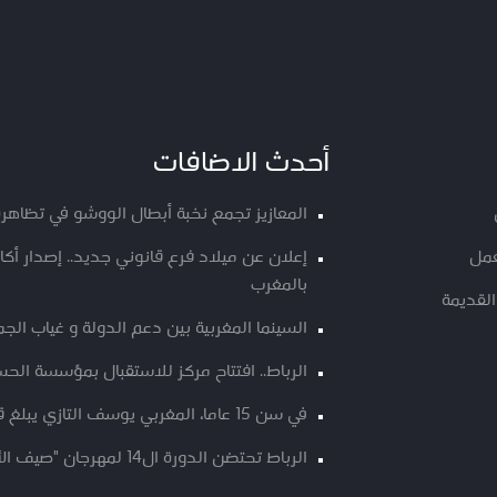
أحدث الاضافات
المعازيز تجمع نخبة أبطال الووشو في تظاهرة
عمل
إعلان عن ميلاد فرع قانوني جديد.. إصدار أ
بالمغرب
القديمة
السينما المغربية بين دعم الدولة و غياب الج
الرباط.. افتتاح مركز للاستقبال بمؤسسة الحسن
في سن 15 عاما، المغربي يوسف التازي يبلغ قمة “كانغ ياتسي 2”
الرباط تحتضن الدورة ال14 لمهرجان "صيف الأوداية" من 9 الى 12 غشت الجاري