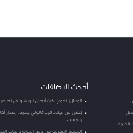
أحدث الاضافات
المعازيز تجمع نخبة أبطال الووشو في تظاهرة
عمل
إعلان عن ميلاد فرع قانوني جديد.. إصدار أ
بالمغرب
القديمة
السينما المغربية بين دعم الدولة و غياب الج