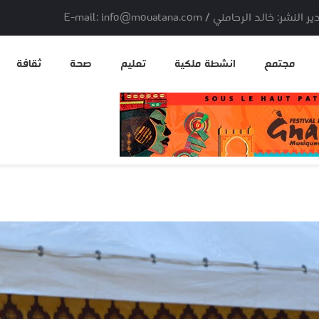
لد الرحامني / E-mail: info@mouatana.com
مجتمع
انشطة ملكية
تعليم
صحة
ثقافة