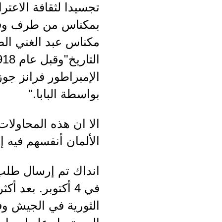
تجسيدا لثقافة الاعترا
بمكناس من طرف وفد 
مكناس عبد الغني الص
التاريخ"و
بواسطة البابا."
الألمان أنفسهم فيه
انداك تم إرسال طلب 
في 4 أكتوبر. بع
الثورية في الجيش و