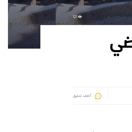
121
ضي
أضف تعليق