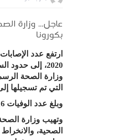
عاجل… وزارة الص
بكورونا
التي تم تسجيلها إلى 34063 حالة مؤكد
وبلغ عدد الوفيات 516 حالة والمتعافون 24524 حالة.
وتهيب وزارة الصحة 
الصحية، والانخراط ف