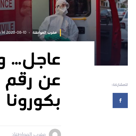
مغرب المواطنة
2020-08-10 17:36:14
عاجل… وز
عن رقم م
للمشاركة:
بكورونا
مغرب المواطنة: