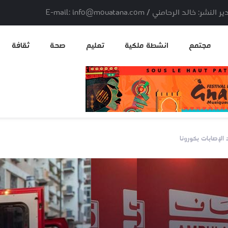
لد الرحامني / E-mail: info@mouatana.com
مجتمع
انشطة ملكية
تعليم
صحة
ثقافة
لإصابات بكورونا