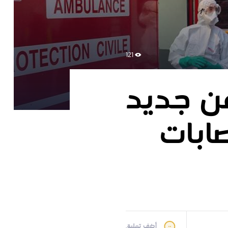
121
من جديد
ابات
أضف تعليق