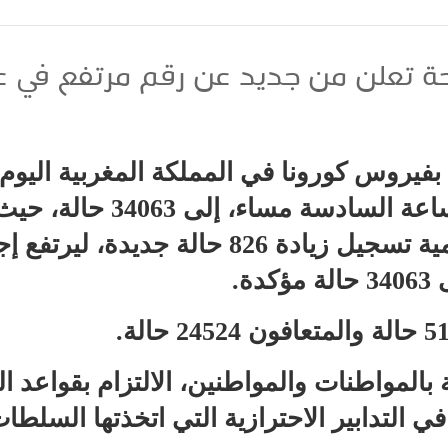
حة تعلن من جديد عن رقم مرتفع في ع
2020، إلى حدود الساعة الساد
وزارة الصحة الرسمية تسجيل زيادة 826 حالة ج
ة.
بالمواطنات والمواطنين، الالتزام بقواعد ال
ي التدابير الاحترازية التي اتخذتها السلطا