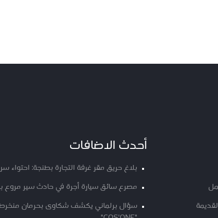
أحدث الاضافات
بلاغ حريق مقر غرفة التجارة بطنجة: احتواء س
مل
مصرع سائق سيارة أجرة في حادث سير مروع ب
لقديمة
سؤال برلماني يكشف شكاوى بحرمان منخرطي م