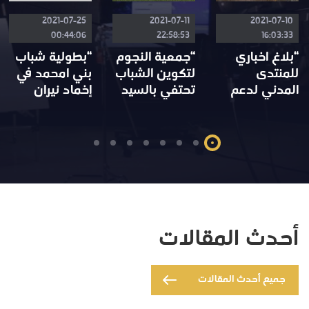
2021-07-25
2021-07-11
2021-07-10
00:44:06
22:58:53
16:03:33
“بلاغ اخباري
“جمعية النجوم
“بطولية شباب
للمنتدى
لتكوين الشباب
بني امحمد في
المدني لدعم
تحتفي بالسيد
إخماد نيران
ومواكبة برامج
البغدادي احمد”
حريق.”
تثمين وتأهيل
مدينة مكناس”
أحدث المقالات
جميع أحدث المقالات