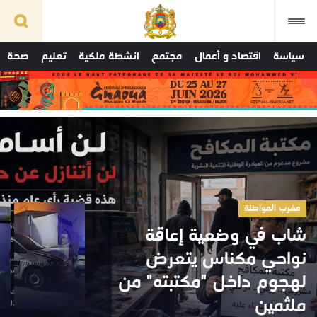
سياسة
اقتصاد و أعمال
مجتمع
انشطة ملكية
تعليم
صحة
مغرب المواطنة
شاب في وضعية إعاقة
نواحي مكناس يتعرض
لهجوم داخل "مكتبته" من
ملثمين