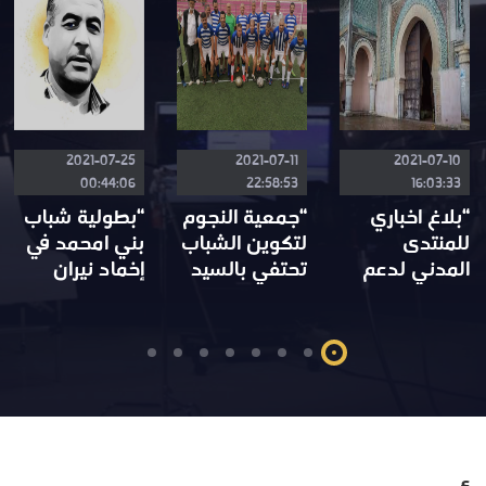
2021-07-25
2021-07-11
2021-07-10
00:44:06
22:58:53
16:03:33
“بلاغ اخباري
“جمعية النجوم
“بطولية شباب
للمنتدى
لتكوين الشباب
بني امحمد في
المدني لدعم
تحتفي بالسيد
إخماد نيران
ومواكبة برامج
البغدادي احمد”
حريق.”
تثمين وتأهيل
مدينة مكناس”