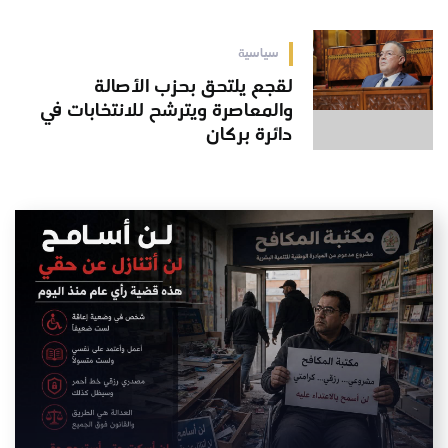
سياسية
لقجع يلتحق بحزب الأصالة
والمعاصرة ويترشح للانتخابات في
دائرة بركان