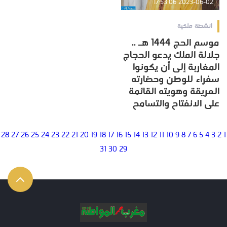
2023-06-02 17:53:06
انشطة ملكية
موسم الحج 1444 هـ ..
جلالة الملك يدعو الحجاج
المغاربة إلى أن يكونوا
سفراء للوطن وحضارته
العريقة وهويته القائمة
على الانفتاح والتسامح
28
27
26
25
24
23
22
21
20
19
18
17
16
15
14
13
12
11
10
9
8
7
6
5
4
3
2
1
31
30
29