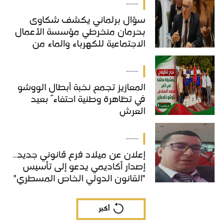
-----
سؤال برلماني يكشف شكاوى
بحرمان منخرطي مؤسسة الأعمال
الاجتماعية للكهرباء والماء من
خدمات "COS'ONE"
-----
المعازيز تجمع نخبة أبطال الووشو
في تظاهرة وطنية احتفاءً بعيد
العرش
-----
إعلان عن ميلاد فرع قانوني جديد..
إصدار أكاديمي يدعو إلى تأسيس
"القانون الدولي الخاص المسطري"
بالمغرب
أكبر