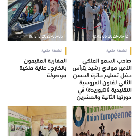
2023-06-06 19:15:13
2023-06-12 10:43:05
انشطة ملكية
انشطة ملكية
صاحب السمو الملكي
المغاربة المقيمون
الأمير مولاي رشيد يترأس
بالخارج.. عناية ملكية
حفل تسليم جائزة الحسن
موصولة
الثاني لفنون الفروسية
التقليدية (التبوريدة) في
دورتها الثانية والعشرين