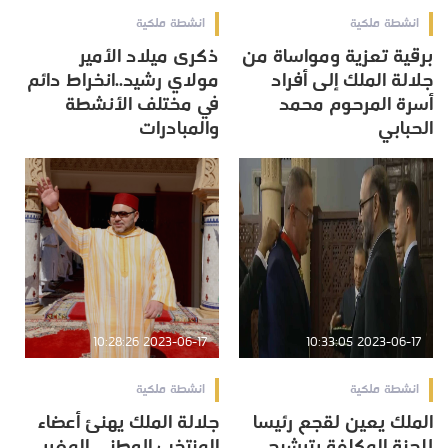
انشطة ملكية
انشطة ملكية
برقية تعزية ومواساة من
ذكرى ميلاد الأمير
جلالة الملك إلى أفراد
مولاي رشيد..انخراط دائم
أسرة المرحوم محمد
في مختلف الأنشطة
الحبابي
والمبادرات
2023-06-17 10:28:26
2023-06-17 10:33:05
انشطة ملكية
انشطة ملكية
الملك يعين لقجع رئيسا
جلالة الملك يهنئ أعضاء
للجنة المكلفة بترشيح
المنتخب الوطني المغربي