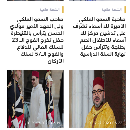
انشطة ملكية
انشطة ملكية
صاحبة السمو الملكي
صاحب السمو الملكي
الأميرة للا أسماء تشرف
ولي العهد الأمير مولاي
على تدشين مركز للا
الحسن يترأس بالقنيطرة
أسماء للأطفال الصم
حفل تخرج الفوج الـ 23
بطنجة وتترأس حفل
للسلك العالي للدفاع
نهاية السنة الدراسية
والفوج الـ57 لسلك
الأركان
2023-06-19 10:39:57
2023-06-22 10:12:27