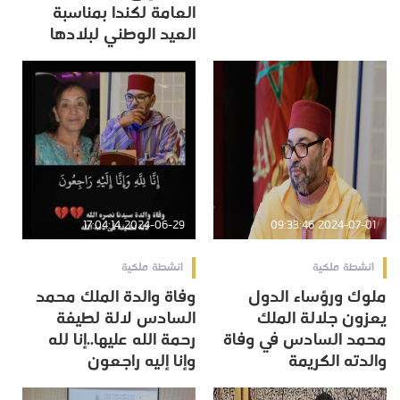
العامة لكندا بمناسبة
العيد الوطني لبلادها
2024-06-29 17:04:14
2024-07-01 09:33:46
انشطة ملكية
انشطة ملكية
ملوك ورؤساء الدول
وفاة والدة الملك محمد
يعزون جلالة الملك
السادس لالة لطيفة
محمد السادس في وفاة
رحمة الله عليها..إنا لله
والدته الكريمة
وإنا إليه راجعون