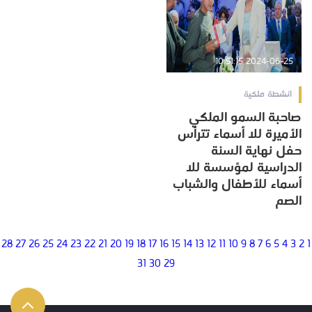
2024-06-25 10:51:15
انشطة ملكية
صاحبة السمو الملكي
الأميرة للا أسماء تترأس
حفل نهاية السنة
الدراسية لمؤسسة للا
أسماء للأطفال والشباب
الصم
28
27
26
25
24
23
22
21
20
19
18
17
16
15
14
13
12
11
10
9
8
7
6
5
4
3
2
1
31
30
29