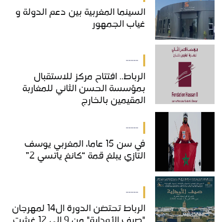
السينما المغربية بين دعم الدولة و
غياب الجمهور
-----
الرباط.. افتتاح مركز للاستقبال
بمؤسسة الحسن الثاني للمغاربة
المقيمين بالخارج
-----
في سن 15 عاما، المغربي يوسف
التازي يبلغ قمة “كانغ ياتسي 2”
-----
الرباط تحتضن الدورة ال14 لمهرجان
"صيف الأوداية" من 9 الى 12 غشت