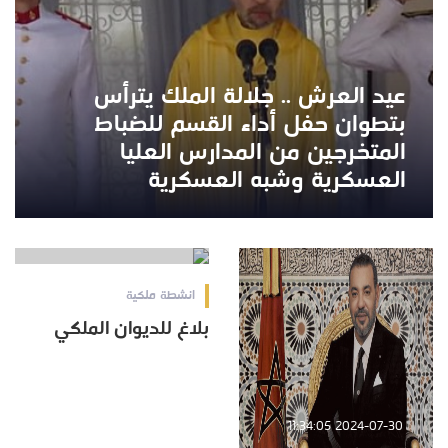
عيد العرش .. جلالة الملك يترأس
بتطوان حفل أداء القسم للضباط
المتخرجين من المدارس العليا
العسكرية وشبه العسكرية
2024-07-30 10:15:16
انشطة ملكية
بلاغ للديوان الملكي
2024-07-30 11:34:05