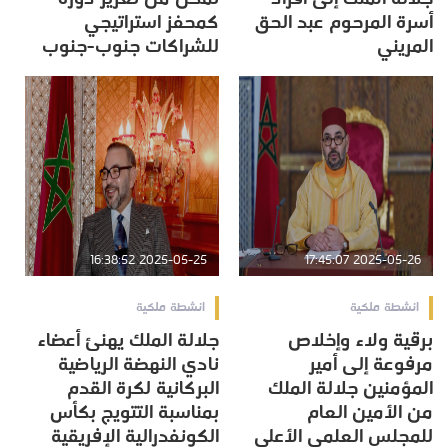
أسرة المرحوم عبد الحق
كمحفز استراتيجي
المريني
للشراكات جنوب-جنوب
2025-05-25 16:38:52
2025-05-26 17:45:07
انشطة ملكية
انشطة ملكية
برقية ولاء وإخلاص
جلالة الملك يهنئ أعضاء
مرفوعة إلى أمير
نادي النهضة الرياضية
المؤمنين جلالة الملك
البركانية لكرة القدم
من الأمين العام
بمناسبة التتويج بكأس
للمجلس العلمي الأعلى
الكونفدرالية الإفريقية