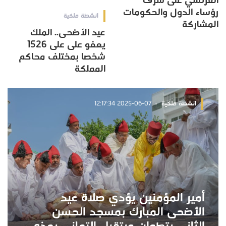
الفرنسي على شرف
رؤساء الدول والحكومات
انشطة ملكية
المشاركة
عيد الأضحى.. الملك
يعفو على على 1526
شخصا بمختلف محاكم
المملكة
انشطة ملكية
2025-06-07 12:17:34
أمير المؤمنين يؤدي صلاة عيد
الأضحى المبارك بمسجد الحسن