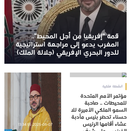
قمة “إفريقيا من أجل المحيط”..
المغرب يدعو إلى مراجعة استراتيجية
للدور البحري الإفريقي (جلالة الملك)
2025-06-09 09:42:40
انشطة ملكية
مؤتمر الأمم المتحدة
للمحيطات .. صاحبة
السمو الملكي الأميرة للا
حسناء تحضر بنيس مأدبة
عشاء أقامها الرئيس
2025-06-07 13:34:55