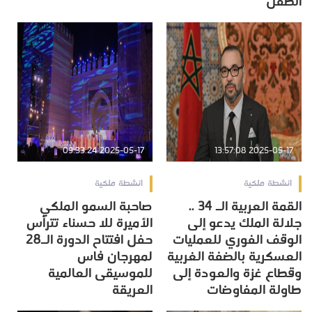
الطفل
2025-05-17 09:33:24
2025-05-17 13:57:08
انشطة ملكية
انشطة ملكية
القمة العربية الـ 34 ..
صاحبة السمو الملكي
جلالة الملك يدعو إلى
الأميرة للا حسناء تترأس
الوقف الفوري للعمليات
حفل افتتاح الدورة الـ28
العسكرية بالضفة الغربية
لمهرجان فاس
وقطاع غزة والعودة إلى
للموسيقى العالمية
طاولة المفاوضات
العريقة