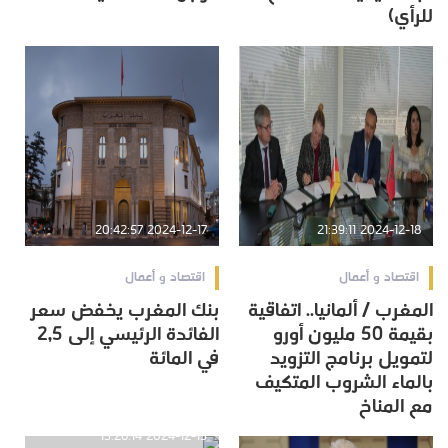
للرأي)
2024-12-17 20:42:57
2024-12-18 21:39:11
اقتصاد و أعمال
اقتصاد و أعمال
المغرب / ألمانيا.. اتفاقية
بنك المغرب يخفض سعر
بقيمة 50 مليون أورو
الفائدة الرئيسي إلى 2,5
لتمويل برنامج التزويد
في المائة
بالماء الشروب المتكيف
مع المناخ
2024-12-13 13:26:14