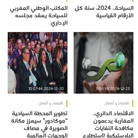
السياحة.. 2024، سنة كل
المكتب الوطني المغربي
الأرقام القياسية
للسياحة يعقد مجلسه
الإداري
2024-12-20 10:07:44
2024-12-23 11:58:55
اقتصاد و أعمال
اقتصاد و أعمال
الاقتصاد الدائري..
تطوير المحطة السياحية
المغاربة يدعمون
“موكادور” سيعزز مكانة
مكافحة النفايات
الصويرة في مصاف
البلاستيكية (استطلاع
الوجهات العالمية