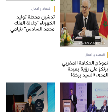
اقتصاد و أعمال
تدشين محطة توليد
الكهرباء “جلالة الملك
محمد السادس” بنيامي
2024-12-14 14:52:09
اقتصاد و أعمال
نموذج الحكامة المغربي
يرتكز على رؤية بعيدة
المدى (السيد بركة)