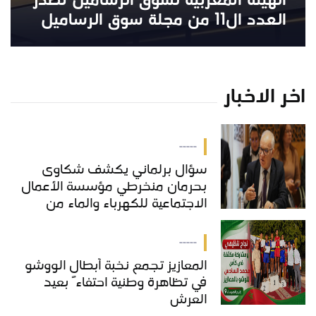
الهيئة المغربية لسوق الرساميل تصدر
العدد ال11 من مجلة سوق الرساميل
اخر الاخبار
-----
سؤال برلماني يكشف شكاوى
بحرمان منخرطي مؤسسة الأعمال
الاجتماعية للكهرباء والماء من
خدمات "COS'ONE"
-----
المعازيز تجمع نخبة أبطال الووشو
في تظاهرة وطنية احتفاءً بعيد
العرش