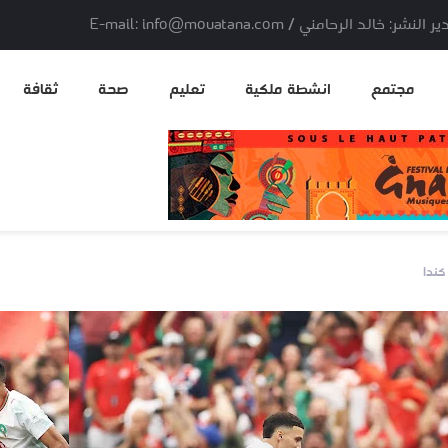
لد الرحامني / E-mail: info@mouatana.com
مجتمع
انشطة ملكية
تعليم
صحة
ثقافة