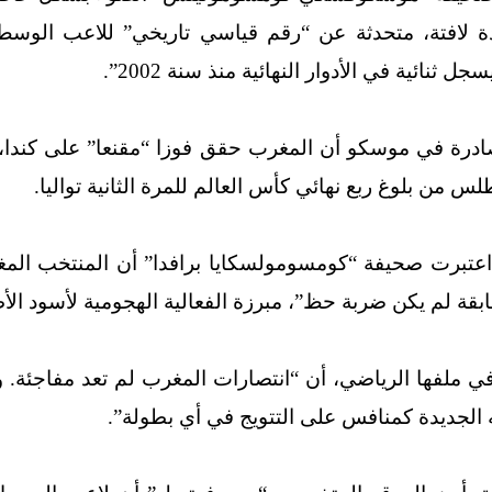
 لافتة، متحدثة عن “رقم قياسي تاريخي” للاعب الوسط ا
 ثنائية في الأدوار النهائية منذ سنة 2002”.
ادرة في موسكو أن المغرب حقق فوزا “مقنعا” على كندا، 
لس من بلوغ ربع نهائي كأس العالم للمرة الثانية تواليا.
اعتبرت صحيفة “كومسومولسكايا برافدا” أن المنتخب المغ
بقة لم يكن ضربة حظ”، مبرزة الفعالية الهجومية لأسود ال
 ملفها الرياضي، أن “انتصارات المغرب لم تعد مفاجئة. و
ه الجديدة كمنافس على التتويج في أي بطولة”.