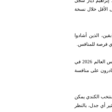
 إبراهيم دياز سجل
ى الأقل خلال نسخة
قين، الذين أشادوا
أي فرصة للمنافس.
وفي تصريح لقناة “ماتش تي في” الرياضية، الناقل الرسمي لجميع مباريات كأس العالم 2026 في
ادرون على منافسة
منتخب الكندي يمكن
ير أي جدل، بالنظر