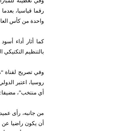
وفي تغطيته للمبارا
رقما قياسيا، بعدما
واحدة من كأس العال
كما أثار أداء أسود
بالتنظيم التكتيكي ا
روسيا، اعتبر الدو
أي منتخب”، مضيفا: “
من جانبه، رأى عميد
أن يكون راضيا عن م