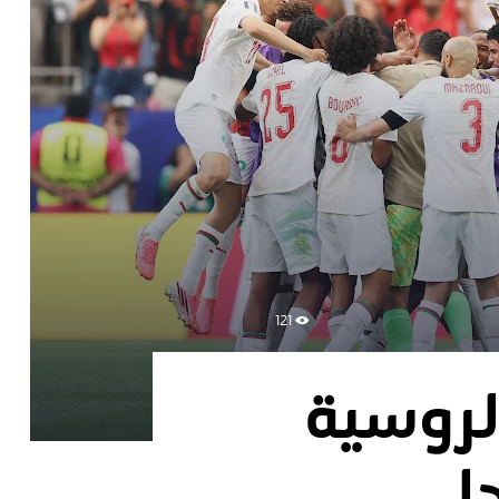
121
افة الروسية
ا