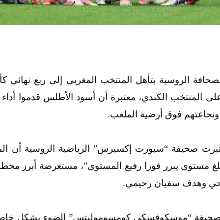
 على المنتخب الكندي، معتبرة أن أسود الأطلس قدموا أدا
ونجاعتهم فوق أرضية الملعب.
تبرت صحيفة “سبورت إكسبرس” الرياضية الروسية أن ال
لغ مستوى يبرر فوزا رفيع المستوى”، مستعرضة أبرز محطات
وناحي وهدف سفيان رحيمي.
حيفة “موسكوفسكي كومسوموليتس” الضوء بشكل خاص ع