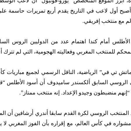
ة، أبرز الموقع المتخصص “يورو-فوتبول” أن لاعب الوسط
 أصبح أول لاعب في التاريخ يقدم أربع تمريرات حاسمة عل
م مع منتخب إفريقي.
 الأطلس أمام كندا اهتمام عدد من الدوليين الروس الساب
لمحكم للمنتخب المغربي وفعاليته الهجومية، التي لم تترك 
لي الروسي السابق ألكسندر ساميدوف أن أسود الأطلس “ق
إنهم منضبطون وجيدو الإعداد. إنه منتخب ممتاز”.
 المنتخب الروسي لكرة القدم سابقا أندري أرشافين أن ال
شواره في كأس العالم، مع إقراره بأن الفوز المغربي لا يث