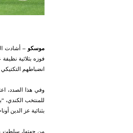
موسكو –
فوزه بثلاثية نظيفة
انضباطهم التكتيكي 
وفي هذا الصدد، اع
للمنتخب الكندي، “ب
بثنائية عز الدين أ
من جهتها، سلطت ص