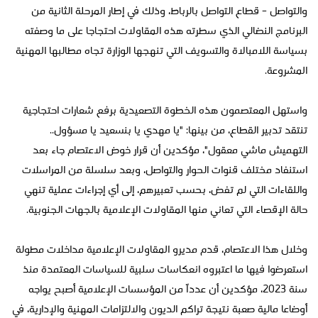
والتواصل – قطاع التواصل بالرباط، وذلك في إطار المرحلة الثانية من
البرنامج النضالي الذي سطرته هذه المقاولات احتجاجا على ما وصفته
بسياسة اللامبالاة والتسويف التي تنهجها الوزارة تجاه مطالبها المهنية
المشروعة.
واستهل المعتصمون هذه الخطوة التصعيدية برفع شعارات احتجاجية
تنتقد تدبير القطاع، من بينها: "يا مهدي يا بنسعيد يا مسؤول..
التهميش ماشي معقول"، مؤكدين أن قرار خوض الاعتصام جاء بعد
استنفاد مختلف قنوات الحوار والتواصل، وبعد سلسلة من المراسلات
واللقاءات التي لم تفض، بحسب تعبيرهم، إلى أي إجراءات عملية تنهي
حالة الإقصاء التي تعاني منها المقاولات الإعلامية بالجهات الجنوبية.
وخلال هذا الاعتصام، قدم مديرو المقاولات الإعلامية مداخلات مطولة
استعرضوا فيها ما اعتبروه انعكاسات سلبية للسياسات المعتمدة منذ
سنة 2023، مؤكدين أن عدداً من المؤسسات الإعلامية أصبح يواجه
أوضاعا مالية صعبة نتيجة تراكم الديون والالتزامات المهنية والإدارية، في