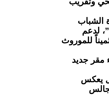
صحي وتقريب
ة الشباب
”، لدعم
يناً للموروث
ء مقر جديد
ل يعكس
مجالس