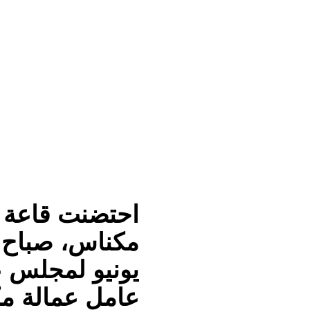
T
ع
witter
erest
احتضنت قاعة ا
مكناس، صباح يو
يونيو لمجلس ع
عامل عمالة مك