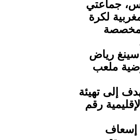
س، جماعتي
غربية لكرة
المخصصة
اسينغ رياض
رضية ملعب
دف إلى تهيئة
إقليمية رقم
ة إسعاف