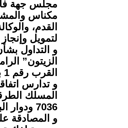
مجلس جهة فا
مكناس والمشور 
القدم، والوكال
لتمويل وإنجاز
و التداول بشأ
الزيتون” الرا
القرب رقم 1 بحي مرجان 2.
و تدارس اتفاق
المسلك الطرقي
7036 ودوار الباعيش الخلوة.
و المصادقة عل