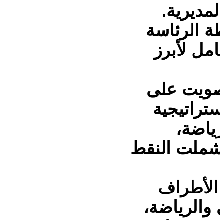
مديرية.
ة الرئاسة
مل لأبرز
صويت على
ستراتيجية
رياضة،
 شملت النقط
الأطراف
 والرياضة،