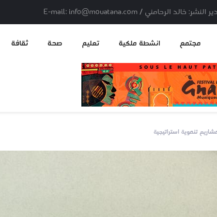
لد الرحامني / E-mail: info@mouatana.com
مجتمع
انشطة ملكية
تعليم
صحة
ثقافة
اريع تنموية استراتيجية