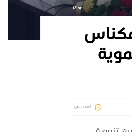
121
مكناس
موية
أضف تعليق
ع تنموية