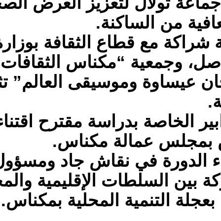
جماعة تولال لتعزيز العرض ال
افية من الساكنة.
ة شراكة مع قطاع الثقافة بوزار
واصل، وجمعية “مكناس الثقافات
ن عيساوة وموسيقى العالم” تثم
.
بير الخاصة بدراسة مقترح اقتنا
بمجلس عمالة مكناس.
ء الدورة في نقاش جاد ومسؤو
ركة بين السلطات الإقليمية وال
 بعجلة التنمية المحلية بمكناس.