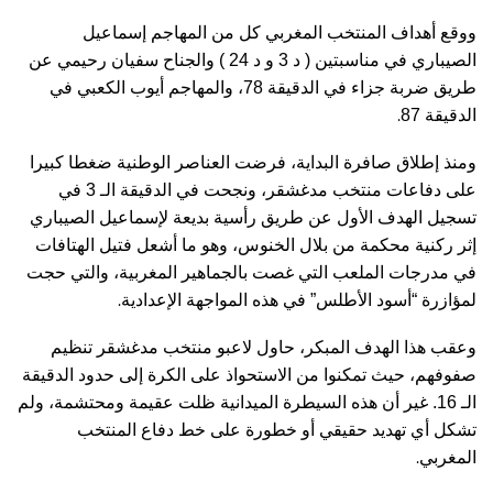
ووقع أهداف المنتخب المغربي كل من المهاجم إسماعيل
الصيباري في مناسبتين ( د 3 و د 24 ) والجناح سفيان رحيمي عن
طريق ضربة جزاء في الدقيقة 78، والمهاجم أيوب الكعبي في
.
الدقيقة 87
ومنذ إطلاق صافرة البداية، فرضت العناصر الوطنية ضغطا كبيرا
على دفاعات منتخب مدغشقر، ونجحت في الدقيقة الـ 3 في
تسجيل الهدف الأول عن طريق رأسية بديعة لإسماعيل الصيباري
إثر ركنية محكمة من بلال الخنوس، وهو ما أشعل فتيل الهتافات
في مدرجات الملعب التي غصت بالجماهير المغربية، والتي حجت
.
لمؤازرة “أسود الأطلس” في هذه المواجهة الإعدادية
وعقب هذا الهدف المبكر، حاول لاعبو منتخب مدغشقر تنظيم
صفوفهم، حيث تمكنوا من الاستحواذ على الكرة إلى حدود الدقيقة
الـ 16. غير أن هذه السيطرة الميدانية ظلت عقيمة ومحتشمة، ولم
تشكل أي تهديد حقيقي أو خطورة على خط دفاع المنتخب
.
المغربي