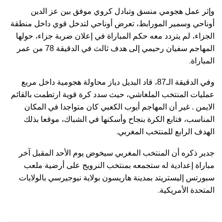
وإثر عمل هجومي منسق وتبادل كروي موفق بين عز الدين
أوناحي وسمير المورابط، تعرض أوناحي لتدخل قوي داخل منطقة
الجزاء، لم يتردد معه حكم المباراة في إعلان ضربة جزاء، حولها
المهاجم سفيان رحيمي إلى هدف ثالث في الدقيقة 78 من عمر
.
المباراة
وفي الدقيقة الـ87، قاد البديل دياز محاولة هجومية داخل مربع
عمليات المنتخب الملغاشي، حيث سدد كرة قوية ارتطمت بالقائم
الايمن . غير أن المهاجم أيوب الكعبي كان متواجدا في المكان
المناسب، فتابع الكرة بنجاح وأسكنها في الشباك، موقعا بذلك
.
الهدف الرابع للمنتخب المغربي
جدير ذكره أن المنتخب المغربي سيخوض يوم الأحد المقبل آخر
مباراة إعدادية له ستجمعه بمنتخب النرويج على أرضية ملعب
سبورتس إليستريتد بمدينة هاريسون بولاية نيوجيرسي بالولايات
.
المتحدة الأمريكية