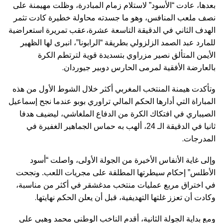
بعدها، عادت “الأسود” لاستلام زمام المبادرة، وظلت مهيمنة على
نصف ملعب المنافس، وهو ما جسدته محاولة خطيرة كادت تثمر
الهدف الثاني في الدقيقة التاسعة عشرة،عقب تمريرة استعراضية
للمارد عبد الصمد الزلزولي بطريقة “الرابونا”، انبرى لها الظهير
الأيمن المتألق نصير مزراوي بتسديدة قوية لترتطم الكرة
.
بالعارضة الأفقية لمرمى الحارس دوبير جيوردان
وتأكدت هيمنة المنتخب المغربي أكثر خلال الشوط الأول من هذه
المباراة التي أدارها الحكم المالي تراوري بوبو عندما نجح إسماعيل
الصيباري في افتكاك الكرة من الدفاع الملغاشي، ليضيف هدفا
ثانيا في الدقيقة الـ 24، ألهب به حماس الجماهير الغفيرة في
.
المدرجات
وإلى غاية الأنفاس الأخيرة من الجولة الأولى، واصلت “أسود
الأطلس” إحكام سيطرتها المطلقة على مجريات اللعب. ونجحت
في اختراق مربع عمليات منتخب مدغشقر في أكثر من مناسبة،
.
وكادت أن تعزز غلتها التهديفية، قبل أن يعلن الحكم نهايتها
ومع بداية الجولة الثانية، أقدم الناخب الوطني محمد وهبي على