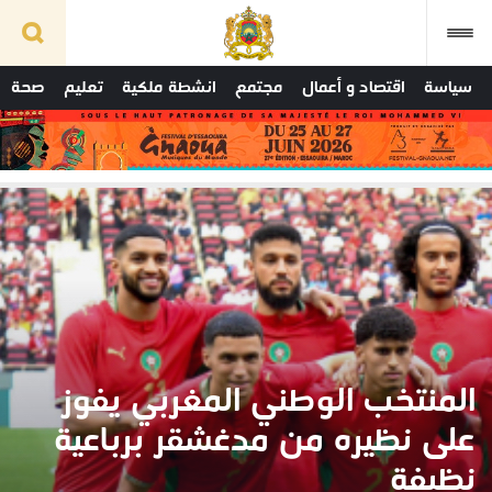
سياسة
اقتصاد و أعمال
مجتمع
انشطة ملكية
تعليم
صحة
المنتخب الوطني المغربي يفوز
على نظيره من مدغشقر برباعية
نظيفة