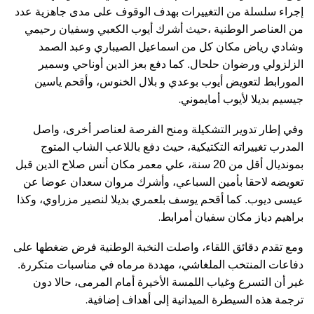
إجراء سلسلة من التغييرات بهدف الوقوف على مدى جاهزية عدد
من العناصر الوطنية ،حيث أشرك أيوب الكعبي وسفيان رحيمي
وشادي رياض مكان كل من اسماعيل الصيباري وعبد الصمد
الزلزولي ورضوان حلحال. كما دفع بعز الدين أوناحي وسمير
المورابط لتعويض أيوب بوعدي و بلال الخنوس، وأقحم ياسين
.
جيسيم بديلا لأيوب أمايموني
وفي إطار تدوير التشكيلة ومنح الفرصة لعناصر أخرى، واصل
المدرب تغييراته التكتيكية، حيث دفع باللاعب الشاب المتوج
بمونديال أقل من 20 سنة، علي معمر مكان أنس صلاح الدين قبل
تعويضه لاحقا بأمين السباعي، وأشرك مروان سعدان عوضا عن
عيسى ديوب. كما أقحم يوسف بلعمري بديلا لنصير مزراوي، وكذا
.
براهيم دياز مكان سفيان أمرابط
ومع تقدم دقائق اللقاء، واصلت النخبة الوطنية فرض ضغطها على
دفاعات المنتخب الملغاشي، مهددة مرماه في مناسبات متكررة.
غير أن التسرع وغياب اللمسة الأخيرة أمام المرمى، حالا دون
.
ترجمة هذه السيطرة الميدانية إلى أهداف إضافية