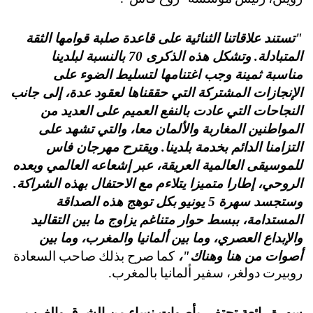
"تستند علاقاتنا الثنائية على قاعدة صلبة قوامها الثقة
المتبادلة. وتشكل هذه الذكرى 70 بالنسبة لبلدينا
مناسبة ثمينة وجب اغتنامها لتسليط الضوء على
الإنجازات المشتركة التي حققناها لعقود عدة، إلى جانب
النجاحات التي عادت بالنفع العميم على العديد من
المواطنين المغاربة والألمان معا، والتي تشهد على
التزامنا الدائم بخدمة بلدينا. ويقترح مهرجان فاس
للموسيقى العالمية العريقة، عبر إشعاعه العالمي وبعده
الروحي، إطارا متميزا يتلاءم مع الاحتفال بهذه الشراكة.
وستجسد سهرة 5 يونيو بكل توهج هذه الصداقة
المستدامة، ببسط حوار متناغم يزاوج ما بين التقاليد
والإبداع العصري، وما بين ألمانيا والمغرب، وما بين
أصوات من هنا وهناك"،
كما صرح بذلك صاحب السعادة
روبيرت دولغر، سفير ألمانيا بالمغرب.
سهرة رائعة تحتفي بأصوات نساء من الشرق والغرب