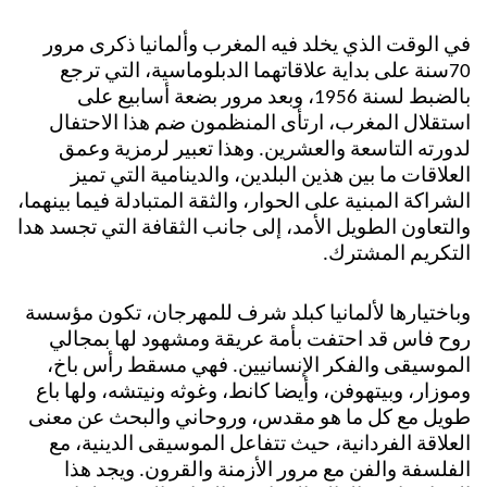
في الوقت الذي يخلد فيه المغرب وألمانيا ذكرى مرور
70سنة على بداية علاقاتهما الدبلوماسية، التي ترجع
بالضبط لسنة 1956، وبعد مرور بضعة أسابيع على
استقلال المغرب، ارتأى المنظمون ضم هذا الاحتفال
لدورته التاسعة والعشرين. وهذا تعبير لرمزية وعمق
العلاقات ما بين هذين البلدين، والدينامية التي تميز
الشراكة المبنية على الحوار، والثقة المتبادلة فيما بينهما،
والتعاون الطويل الأمد، إلى جانب الثقافة التي تجسد هدا
التكريم المشترك.
وباختيارها لألمانيا كبلد شرف للمهرجان، تكون مؤسسة
روح فاس قد احتفت بأمة عريقة ومشهود لها بمجالي
الموسيقى والفكر الإنسانيين. فهي مسقط رأس باخ،
وموزار، وبيتهوفن، وأيضا كانط، وغوثه ونيتشه، ولها باع
طويل مع كل ما هو مقدس، وروحاني والبحث عن معنى
العلاقة الفردانية، حيث تتفاعل الموسيقى الدينية، مع
الفلسفة والفن مع مرور الأزمنة والقرون. ويجد هذا