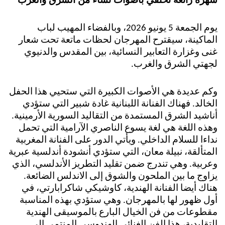
يوم الجمعة 5 يونيو 2026، وبالفضاء المهيب لباب
الماكينة، سيقترح المهرجان لحظات ماتعة تحت شعار
غنى وغزارة التعابير النسائية، بين المقدس والدنيوي
لجهتي الشرق والغرب.
وكم عديدة هي الأصوات الكبيرة التي ستحيي هذا الحفل
الخالد. فهناك الفنانة اللبنانية غادة شبير التي ستؤدي
أناشيد الشرق المستمدة من التقاليد السورية الأرمينية.
وهذه اللغة هي لغة يسوع الناصري الآرامية التي تحمل
نداءا للسلام الداخلي. ويأتي الدور على الفنانة المغربية
المتألقة، نبيلة معان، التي ستؤدي أنشودة أندلسية عبرية
وعربية. وهي تندرج ضمن تقليد التطريز الأندلسي، الذي
يزاوج ما بين الملحون والشوق إلى الاندلس الضائعة.
هناك أيضا الفنانة الهندية، كاوشيكي شاكرابارتي، في
أول ظهور لها بالمهرجان. وهي ستؤدي بهذه المناسبة
مقطوعات من فن الخيال البارع بالموسيقى الهندية
التقليدية، هذا الفن الغنائي الهندوسي المنتمي إلى