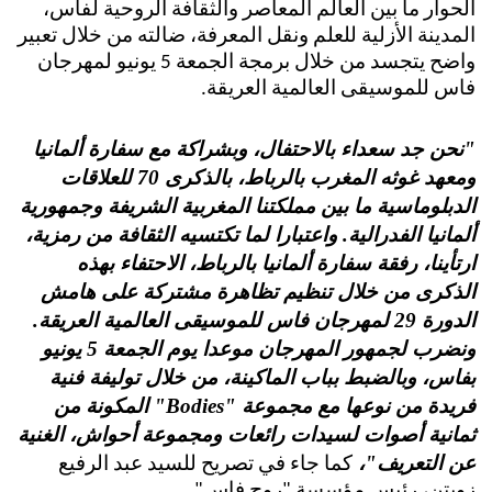
الحوار ما بين العالم المعاصر والثقافة الروحية لفاس،
المدينة الأزلية للعلم ونقل المعرفة، ضالته من خلال تعبير
واضح يتجسد من خلال برمجة الجمعة 5 يونيو لمهرجان
فاس للموسيقى العالمية العريقة.
"نحن جد سعداء بالاحتفال، وبشراكة مع سفارة ألمانيا
ومعهد غوثه المغرب بالرباط، بالذكرى 70 للعلاقات
الدبلوماسية ما بين مملكتنا المغربية الشريفة وجمهورية
ألمانيا الفدرالية. واعتبارا لما تكتسيه الثقافة من رمزية،
ارتأينا، رفقة سفارة ألمانيا بالرباط، الاحتفاء بهذه
الذكرى من خلال تنظيم تظاهرة مشتركة على هامش
الدورة 29 لمهرجان فاس للموسيقى العالمية العريقة.
ونضرب لجمهور المهرجان موعدا يوم الجمعة 5 يونيو
بفاس، وبالضبط بباب الماكينة، من خلال توليفة فنية
فريدة من نوعها مع مجموعة "
Bodies
" المكونة من
ثمانية أصوات لسيدات رائعات ومجموعة أحواش، الغنية
عن التعريف"،
كما جاء في تصريح للسيد عبد الرفيع
زويتن، رئيس مؤسسة "روح فاس".