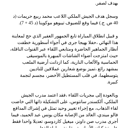
بهدف لصفر.
وسجل هدف الجيش الملكي اللاعب محمد ربيع حريمات (د
40 ض. ج.) فيما وقع للضيوف تيبوهو موكوينا (د 45 + 7).
و قبيل انطلاق المباراة تابع الجمهور الغفير الذي حج لمعاينة
هذا النهائي ،حفلا بهيجا جرى في أجواء أسطورية خطفت
أنظار الجماهير الحاضرة ومتابعي اللقاء عبر القنوات الناقلة،
حيث امتزجت أضواء الشاشات المبهرة بالموسيقى
الحماسية والألعاب النارية، كما ازدانت أرضية الملعب
بمشهد رائع ،تميز بوضع شعارين عملاقين للناديين
يتوسطهما، في قلب المستطيل الأخضر، مجسم لنجمة
كبيرة.
وبالعودة إلى مجريات اللقاء ،فقد اعتمد مدرب الجيش
الملكي، ألكسندر سانتوس، على التشكيلة ذاتها التي خاضت
لقاء الذهاب، مع إجراء تغيير وحيد تمثل في إشراك المدافع
فالو ميندي، العائد من الإصابة مكان يونس عبد الحميد، فيما
أجرى مدرب صن داونز، ميغيل كاردوسو، تعديلا واحدا فقط
على تشكيلته الأساسية مقارنة بمباراة الذهاب.