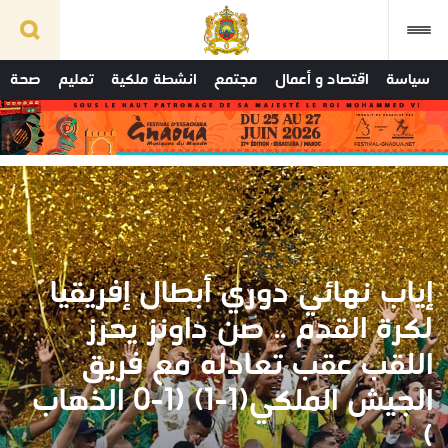
سياسة
اقتصاد و أعمال
مجتمع
انشطة ملكية
تعليم
صحة
إياب نهائي دوري أبطال إفريقيا
لكرة القدم .. صن داونز يحرز
اللقب عقب تعادله مع فريق
الجيش الملكي(1-1) (1-0 الذهاب
)