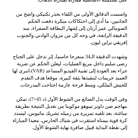
واتسمت الدقائق الأولى من اللقاء بحذر تكتيكي واضح من
الجانبين، ما أدى إلى احتكاكات مبكرة دفعت الحكم
الصومالي عمر أرتان إلى إشهار البطاقة الصفراء، منذ
الدقيقة الرابعة، في وجه كل من مروان الوادني والجنوب
إفريقي براين ليون.
وشهدت الدقيقة الـ34 منعرجا حاسما، إثر تدخل على الجناح
رضى سليم داخل مربع العمليات، ليعلن الحكم عن ضربة
جزاء بعد العودة إلى تقنية الفيديو المساعد (VAR)،انبرى لها
العميد حريمات لتنفيذها بثقة كبيرة، موقعا هدف التقدم
للجيش الملكي، وسط فرحة عارمة اجتاحت المدرجات.
وفي الوقت بدل الضائع من الشوط الأول (د 45+7)، تمكن
مهاجم صن داونز تيبوهو موكوينا من تعديل النتيجة بطريقة
مباغتة، بعد تلقيه تمريرة من زميله تشريك ماتيوس، ليسدد
كرة قوية بيمناه استقرت في شباك الحارس، معيدا المباراة
إلى نقطة البداية قبيل صافرة نهاية الشوط الأول.