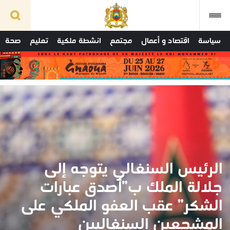
سياسة
اقتصاد و أعمال
مجتمع
انشطة ملكية
تعليم
صحة
الرئيس السنغالي يتوجه إلى
جلالة الملك ب”أصدق عبارات
الشكر” عقب العفو الملكي على
المشجعين السنغاليين