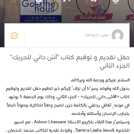
مغرب المواطنة
2026-05-23 16:13:44
مغرب المواطنة:
حفل تقديم و توقيع كتاب "آش داني للحريك"
الجزء الثاني
السلام عليكم ورحمة الله وبركاته،
بحول الله وقوته، يسرّنا أن نزفّ إليكم خبر تنظيم حفل تقديم وتوقيع
كتاب «#آش_داني_للحريك» – الجزء الثاني، وذلك يوم الجمعة 5 يونيو،
في موعدٍ ثقافي يحتفي بالكلمة حين تصبح وطناً للذاكرة، وصوتاً نابضاً
بتجارب الإنسان وأسئلته وأحلامه.
وسيتميّز هذا اللقاء بتكريم الأستاذ Asloun Lhassane ، مع تسيير
للشاعرة Samira Laalia Jaoudi ، وقراءة نقدية للكاتب محمد شخمان ،