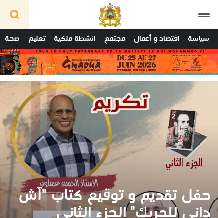
سياسة
اقتصاد و أعمال
مجتمع
انشطة ملكية
تعليم
صحة
حفل تقديم و توقيع كتاب "آش
داني للحريك" الجزء الثاني