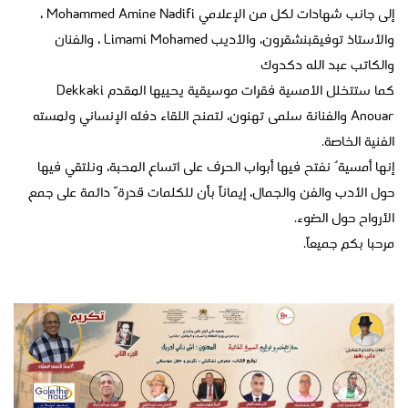
إلى جانب شهادات لكل من الإعلامي Mohammed Amine Nadifi ،
والأستاذ توفيقبنشقرون، والأديب Limami Mohamed ، والفنان
والكاتب عبد الله دكدوك
كما ستتخلل الأمسية فقرات موسيقية يحييها المقدم Dekkaki
Anouar والفنانة سلمى تهنون، لتمنح اللقاء دفئه الإنساني ولمسته
الفنية الخاصة.
إنها أمسيةٌ نفتح فيها أبواب الحرف على اتساع المحبة، ونلتقي فيها
حول الأدب والفن والجمال، إيماناً بأن للكلمات قدرةً دائمة على جمع
الأرواح حول الضوء.
مرحبا بكم جميعاً.