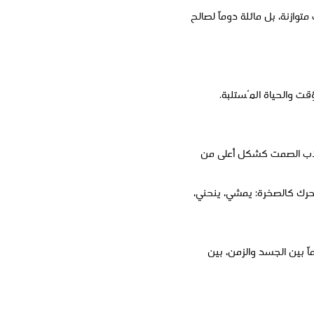
وازنة، بل مائلة دوماً لصالح
ؤقت والحياة المُستلبة.
 الأب الصمت كشكل أعلى من
تحرك كالصخرة: يمشي، ينحني،
اً بين الجسد والزمن، بين