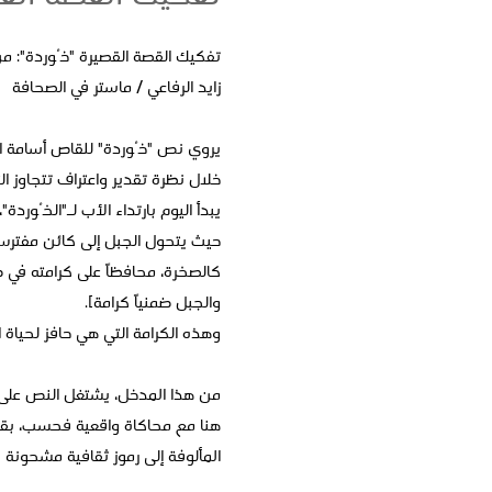
تفكيك القصة القصيرة "خُوردة": م
زايد الرفاعي / ماستر في الصحافة
يروي نص "خُوردة" للقاص أسامة ابا
خلال نظرة تقدير واعتراف تتجاوز ا
يبدأ اليوم بارتداء الأب لـ"الخُوردة"
حيث يتحول الجبل إلى كائن مفترس 
كالصخرة، محافظاً على كرامته في ص
والجبل ضمنياً كرامة].
وهذه الكرامة التي هي حافز لحياة
من هذا المدخل، يشتغل النص على ت
هنا مع محاكاة واقعية فحسب، بقدر 
المألوفة إلى رموز ثقافية مشحونة ب