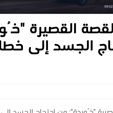
قصة القصيرة "خُور
اج الجسد إلى خط
يرة "خُوردة": من احتجاج الجسد إلى 