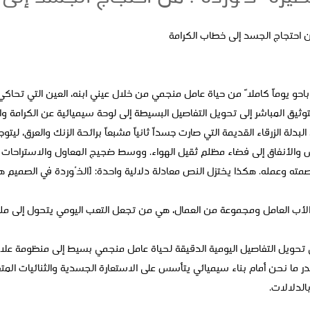
ن احتجاج الجسد إلى خطاب الكرامة
حو يوماً كاملاً من حياة عامل منجمي من خلال عيني ابنه، العين التي تحاكي
لتوثيق المباشر إلى تحويل التفاصيل البسيطة إلى لوحة سيميائية عن الكرامة 
، البدلة الزرقاء القديمة التي صارت جسداً ثانياً مشبعاً برائحة الزنك والعرق، لي
والأنفاق إلى فضاء مظلم ثقيل الهواء. ووسط ضجيج المعاول والاستراحات ال
مته وعمله. هكذا يختزل النص معادلة دلالية واحدة: [الخُوردة في الصميم هي
 الأب العامل ومجموعة من العمال، هي من تجعل التعب اليومي يتحول إلى مل
حويل التفاصيل اليومية الدقيقة لحياة عامل منجمي بسيط إلى منظومة علاما
ما نحن أمام بناء سيميائي يتأسس على الاستعارة الجسدية والثنائيات المتقا
الدلالات.