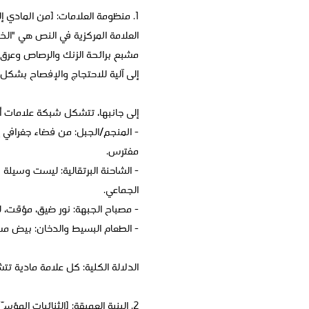
1. منظومة العلامات: [من المادي إلى الرمز]
العلامة المركزية في النص هي "الخُ
مشبع برائحة الزنك والرصاص وعرق 
إلى آلية للاحتجاج والإفصاح بشكل
إلى جانبها، تتشكل شبكة علامات أ
- المنجم/الجبل: من فضاء جغرافي إ
مفترس.
- الشاحنة البرتقالية: ليست وسيلة ن
الجماعي.
- مصباح الجبهة: نور ضيق، مؤقت، 
- الطعام البسيط والدخان: بيض 
الدلالة الكلية: كل علامة مادية تت
2. البنية العميقة: [الثنائيات المؤسِّسة والصراع الصامت]