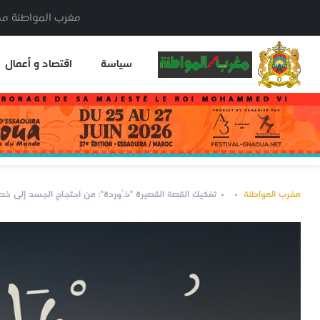
مغرب المواطنة مدير النشر: خا
سياسة
اقتصاد و أعمال
مغرب المواطنة
تفكيك القصة القصيرة "خُوردة": من احتجاج الجسد إلى خط