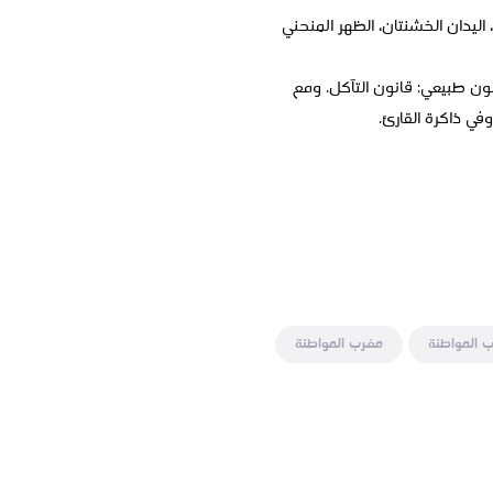
اليدان الخشنتان، الظهر المنحني
ن طبيعي: قانون التآكل. ومع
في ذاكرة القارئ.
 المواطنة
مغرب المواطنة