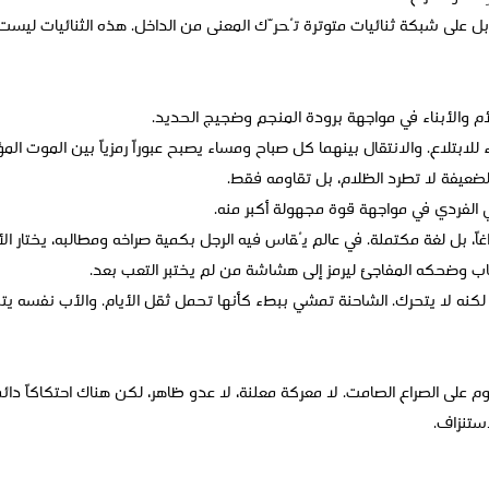
على شبكة ثنائيات متوترة تُحرّك المعنى من الداخل. هذه الثنائيات ليست مت
م والأبناء في مواجهة برودة المنجم وضجيج الحديد.
للابتلاع. والانتقال بينهما كل صباح ومساء يصبح عبوراً رمزياً بين الموت الم
الضعيفة لا تطرد الظلام، بل تقاومه فقط.
ي الفردي في مواجهة قوة مجهولة أكبر منه.
، بل لغة مكتملة. في عالم يُقاس فيه الرجل بكمية صراخه ومطالبه، يختار
شاب وضحكه المفاجئ ليرمز إلى هشاشة من لم يختبر التعب بعد.
 لكنه لا يتحرك. الشاحنة تمشي ببطء كأنها تحمل ثقل الأيام. والأب نفسه ي
م على الصراع الصامت. لا معركة معلنة، لا عدو ظاهر، لكن هناك احتكاكاً دائم
استنزاف.