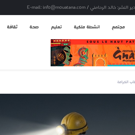
لد الرحامني / E-mail: info@mouatana.com
مجتمع
انشطة ملكية
تعليم
صحة
ثقافة
اب الكرامة