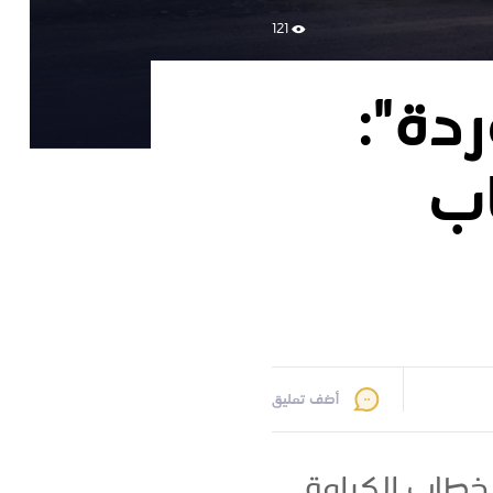
121
دة":
اب
أضف تعليق
خطاب الكرامة