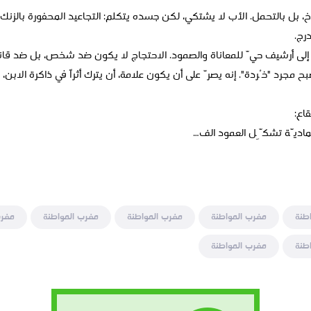
، بل بالتحمل. الأب لا يشتكي، لكن جسده يتكلم: التجاعيد المحفورة بالزنك، 
رج.
إلى أرشيف حيّ للمعاناة والصمود. الاحتجاج لا يكون ضد شخص، بل ضد قانو
جرد "خُردة". إنه يصرّ على أن يكون علامة، أن يترك أثراً في ذاكرة الابن، و
لماديّة تشكِّل العمود الف…
طنة
مغرب المواطنة
مغرب المواطنة
مغرب المواطنة
مغرب
طنة
مغرب المواطنة