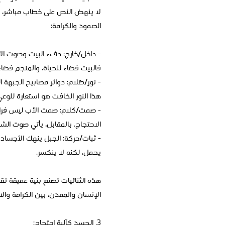
لا ينهض النص على خطاب مباشر، بل 
الصمود والكرامة:
- داخل/خارج: دفء البيت وصوت الأ
فالبيت فضاء للحياة، والمنجم فضاء 
- نور/ظلام: دوائر مصابيح الجبهة 
هذا النور الخافت هو استعارة للوع
- صمت/كلام: صمت الأب ليس فراغاً
الاحتجاج. بالمقابل، يأتي صوت ال
- ثبات/حركة: الجبل ينهك الأجساد
يحمل، لكنه لا ينكسر.
هذه الثنائيات تصنع بنية عميقة تقو
الإنسان والمعدن، بين الكرامة وال
3. الجسد كآلية احتجاج: