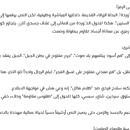
وردة"، البدلة الزرقاء القديمة. دلالتها المباشرة وظيفية، لكن النص يرفعها
السنين". هكذا تتحول الخُوردة من قماش إلى غلاف جسدي ثانٍ، يتجاوز كون
 رمزي عن معاناة أجساد تقاوم ببطولة وصمت.
خرى:
لى "فم أسود يبتلعهم بلا صوت"، "جرح مفتوح في بطن الجبل". الجبل يفقد بر
قل، بل "فم معدني مفتوح على غسق الفجر"، تبلع الرجال واحداً تلو الآخر. هنا ي
لكنه سلاح فردي ضد "ظلام هائل". إنه وعي هش في مواجهة الابتلاع.
مسلوق، سردين، شاي، سبسي، كلها تتحول إلى "طقوس مقاومة" ودفء خفي و
شبع بالجسد والزمن، حتى يصبح النص أرشيفاً حسياً لحياة عمالية مهددة بالاندث