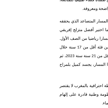
فتاه فضاء طبيعيا للمتابعة،
اضحة ومعروفة.
المسار المتصاعد الذي يحققه
ا لإفريقيا لسنة 2026 في جميع الفئات، كما اختير أفضل متزلج إفريقي
ميبيا، ليؤكد بذلك مسارا رياضيا من الصف الأول.
وكان كميل بلمراح قد دخل تاريخ هذه الرياضة عندما أصبح أول إفريقي يتوج في السلالوم ضمن فئة أقل من 17 سنة خلال
بطولتي أوروبا وإفريقيا سنة 2021، قبل أن يحرز الميدالية البرونزية في بطولة أوروبا وإفريقيا لأقل من 21 سنة سنة 2023، ثم
لم لأقل من 21 سنة بكالغاري سنة 2025. ومن خلال هذا المسار، يجسد كميل بلمراح
ة احترافية بالمغرب لا يقتصر
ومة وطنية قادرة على إلهام
اء.