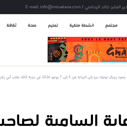
لد الرحامني / E-mail: info@mouatana.com
مجتمع
انشطة ملكية
تعليم
صحة
ثقافة
اط من 5 إلى 7 يونيو 2026 في دورة ثالثة بقلب أبي رقراق
اية السامية لصاح