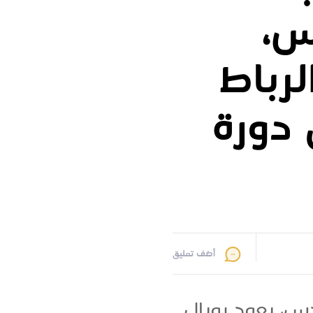
س،
لرباط
 يونيو 2026 في دورة
أضف تعليق
س، يعود رويال