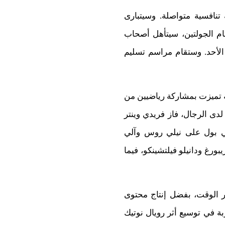
من إيقاعا واضحا وكثافة تنافسية متواصلة. وسيتبارى
ام الجولتين، سيتأهل أصحاب
 الأحد. وستقام مراسم تسليم
سخة. ففي سنة 2025، احتضنت الرباط محطة تميزت بمشاركة رياضيين من
دى الرجال، فاز فريدي وينتر
مي بول على نيلي روس وآلي
ورغ ودانيلو فيلتشينكو، فيما
يخ حضوره مع مرور الوقت، بفضل إنتاج محتوى
 في توسيع أثر رويال نوتيك