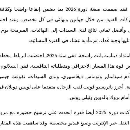
أما على مستوى المنافسات، فقد صممت صيغة دورة 2026 بما يض
ركات الفنية، من خلال جولتين ونهائي في كل تخصص. وعند اختت
 وأفضل ثماني نتائج لدى السيدات إلى النهائيات، المبرمجة يوم
تليها وجبة غداء، ثم مأدبة عشاء في الفترة المسائية.
وتندرج هذه الدورة الثالثة في امتداد دينامية باتت را
 قوة هذا المسار الاحترافي ومتطلباته التنافسية. ففي السلالوم ل
 آدم سيدلماير وتوماس ديغاسبيري. ولدى السيدات، تفوقت جي
، أحرز باتريسيو فونت لقب الرجال، متقدما على لويس دوبلان فريب
أمام بروك بالدوين ونيلي روس.
وإلى جانب النتائج الرياضية، أكدت دورة 2025 أيضا قدرة الحدث على ترس
نقل عبر الإنترنت وصيغ فيديو مخصصة. وقد ساهمت هذه المقاربة