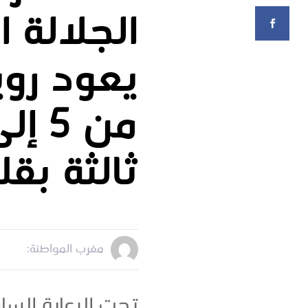
الجلالة 
يعود روي
ثالثة بق
مغرب المواطنة:
تحت الرعاية السا