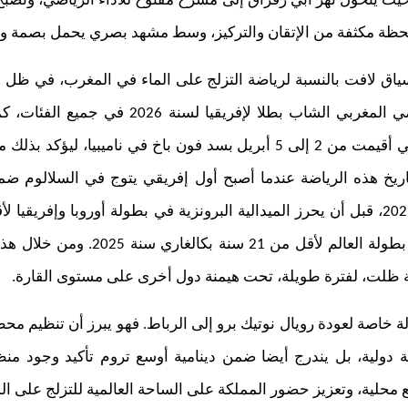
يث يتحول نهر أبي رقراق إلى مسرح مفتوح للأداء الرياضي، وتصبح ض
 لحظة مكثفة من الإتقان والتركيز، وسط مشهد بصري يحمل بصمة و
 سياق لافت بالنسبة لرياضة التزلج على الماء في المغرب، في ظل 
كميل بلمراح. فقد توج الرياضي المغربي الشاب بطل
للسنة عقب بطولة إفريقيا التي أقيمت من 2 إلى 5 أبريل بسد فون باخ في نا
يحقق مركزا رابعا تاريخيا في بطولة العا
 ظلت، لفترة طويلة، تحت هيمنة دول أخرى على مستوى القارة.
لة خاصة لعودة رويال نوتيك برو إلى الرباط. فهو يبرز أن تنظيم محط
دولية، بل يندرج أيضا ضمن دينامية أوسع تروم تأكيد وجود منظ
 محلية، وتعزيز حضور المملكة على الساحة العالمية للتزلج على الم