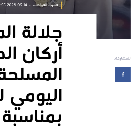
مغرب المواطنة
2026-05-14 10:49:55
جلالة ال
أركان ال
للمشاركة:
المسلحة 
اليومي ل
بمناسبة الذكر