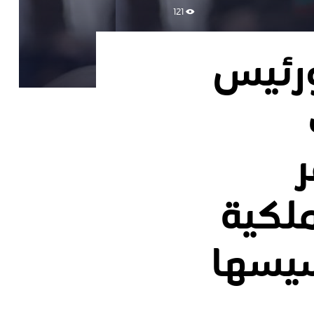
121
ورئيس
ر
لكية