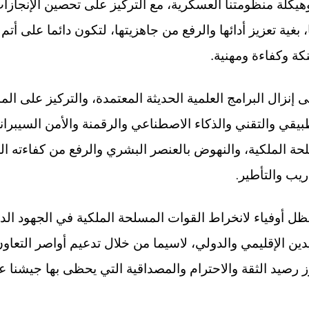
يكلة منظومتنا العسكرية، مع التركيز على تحصين الإنجازات 
 بغية تعزيز أدائها والرفع من جاهزيتها، لتكون دائما على أتم
كة وكفاءة ومهنية.
إنزال البرامج العلمية الحديثة المعتمدة، والتركيز على ال
بيقي والتقني والذكاء الاصطناعي والرقمنة والأمن السيبرا
ة الملكية، والنهوض بالعنصر البشري والرفع من كفاءته ال
.
ريب والتأطير
 أوفياء لانخراط القوات المسلحة الملكية في الجهود الدو
ين الإقليمي والدولي، لاسيما من خلال تدعيم أواصر التعاو
ز رصيد الثقة والاحترام والمصداقية التي يحظى بها جيشنا عن