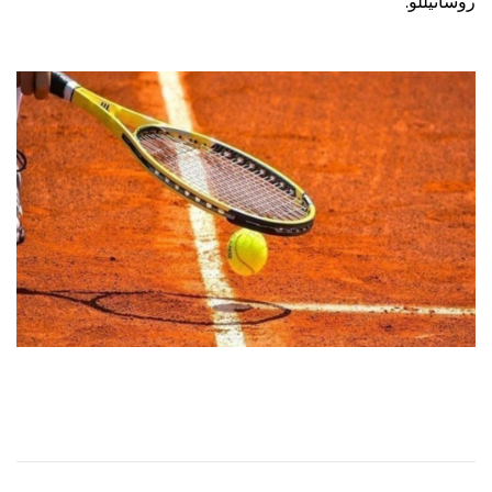
.
روساتيللو