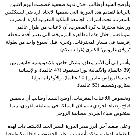
وأوضح السيد أوطالب، خلال ندوة صحفية خُصصت اليوم الاثنين
بالرباط لتقديم هذه الدورة، التي ينظمها الاتحاد الرياضي للسككيين
بالمغرب، تحت إشراف الجامعة الملكية المغربية لكرة المضرب
ورابطة محترفات كرة المضرب، أن لاعبات من طراز عالمي
سيتنافسن خلال هذه التظاهرة المرموقة، التي تعتبر أقدم محطة
إفريقية في مسار المحترفات، وتُجرى قبل أسبوع واحد من بطولة
.
“رولان غاروس” الكبرى (غراند سلام)
وأشار إلى أن الأمر يتعلق، بشكل خاص، بالإندونيسية جانيس تين
(39 عالميا)، والألمانية لورا سيغموند (47 عالميا)، والإسبانية
جيسيكا بوزاس مانيرو ( 50 عالميا)، والأوكرانية يوليا
.
ستارودوبتسييفا (53 عالميا)
وبخصوص اللاعبات المغربيات، أوضح السيد أوطالب أن ياسمين
قباج وضياء الجردي ستمثلان المملكة في مسابقة الفردي، بينما
.
ستخوض ضياء الجردي مسابقة الزوجي
وعلى صعيد آخر، أبرز مدير الدورة السير الجيد للاستعدادات لهذه
البطولة الدولية، مؤكدا أنه سيتم، على الخصوص، إدخال تكنولوجيا