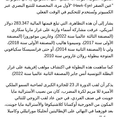
” (Hawk-Eye)
“عين الصقر
لأول مرة، المخصصة للتتبع البصري عبر
.
الكمبيوتر وتُستخدم للتحكيم في الوقت الفعلي
يشار إلى أن هذه التظاهرة، التي تبلغ قيمتها المالية 283.347 دولار
أمريكي، عرفت مشاركة أسماء وازنة على غرار ماريا سكاري
(المصنفة الثالثة عالميا سنة 2022)، وغاربين موغوروزا (المصنفة
الأولى سنة 2017)، وسيمونا هاليب (المصنفة الأولى سنة 2018)،
ولي نا (المصنفة الثانية سنة 2014)، أو حتى فرانسيسكا سكيافوني
.
المتوجة ببطولة رولان غاروس سنة 2010
كما ساهمت هذه البطولة في اكتشاف مواهب إفريقية على غرار
.
البطلة التونسية أنس جابر (المصنفة الثانية عالميا سنة 2022)
يذكر أن لقب الدورة الـ 23 للجائزة الكبرى لصاحبة السمو الملكي
الأميرة للا مريم لكرة المضرب، كان من نصيب الأسترالية مايا
جوينت في صنف الفردي، في حين عاد لقب الزوجي للثنائي
المكون من الجورجية أوكسانا كلاشنيكوفا والأسترالية مايا جوينت،
بعد فوزهما في النهائي على الإيطاليتين أنجليكا موراتيللي وكاميلا