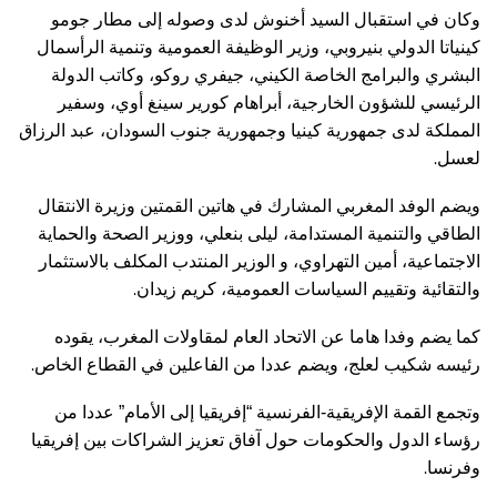
وكان في استقبال السيد أخنوش لدى وصوله إلى مطار جومو
كينياتا الدولي بنيروبي، وزير الوظيفة العمومية وتنمية الرأسمال
البشري والبرامج الخاصة الكيني، جيفري روكو، وكاتب الدولة
الرئيسي للشؤون الخارجية، أبراهام كورير سينغ أوي، وسفير
المملكة لدى جمهورية كينيا وجمهورية جنوب السودان، عبد الرزاق
.
لعسل
ويضم الوفد المغربي المشارك في هاتين القمتين وزيرة الانتقال
الطاقي والتنمية المستدامة، ليلى بنعلي، ووزير الصحة والحماية
الاجتماعية، أمين التهراوي، و الوزير المنتدب المكلف بالاستثمار
.
والتقائية وتقييم السياسات العمومية، كريم زيدان
كما يضم وفدا هاما عن الاتحاد العام لمقاولات المغرب، يقوده
.
رئيسه شكيب لعلج، ويضم عددا من الفاعلين في القطاع الخاص
وتجمع القمة الإفريقية-الفرنسية “إفريقيا إلى الأمام” عددا من
رؤساء الدول والحكومات حول آفاق تعزيز الشراكات بين إفريقيا
.
وفرنسا