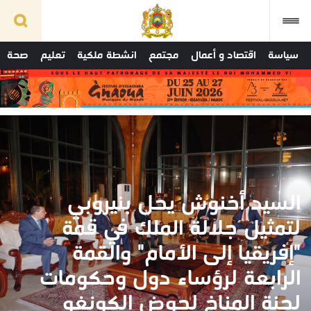
سياسة
اقتصاد و أعمال
مجتمع
انشطة ملكية
تعليم
صحة
السيد أخنوش يحل بنيروبي
لتمثيل جلالة الملك في قمة
"إفريقيا إلى الأمام" والقمة
الرابعة لرؤساء دول وحكومات
لجنة المناخ لحوض الكونغو