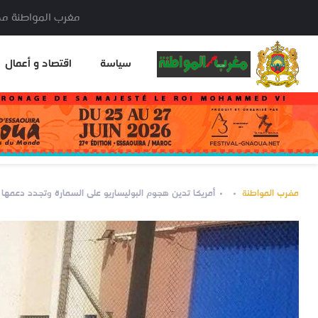
مغرب المواطنة مدير النشر: خا
سياسة
اقتصاد و أعمال
مغرب المواطنة
أمريكا تدين هجوم البوليساريو على السمارة وتجدد دعمها لم