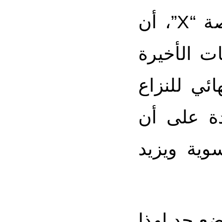
وأكدت البعثة، في موقف نشر على منصة “X”، أن
ت الأخيرة
ئي للنزاع
دة على أن
وية ويزيد
ضع حد لهذا