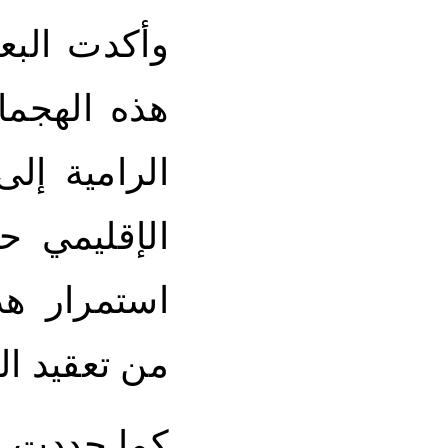
هذه الهجما
الرامية إل
الإقليمي ح
استمرار هذ
من تعقيد ال
كما جددت ال