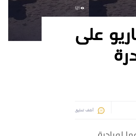
121
ريو على
رة
أضف تعليق
ا لمبادرة