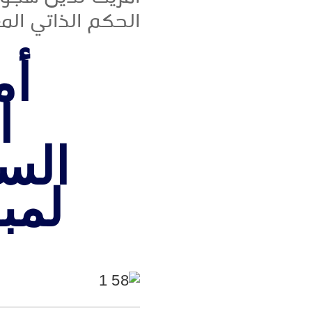
الحكم الذاتي المغ
أم
ا
الس
لمب