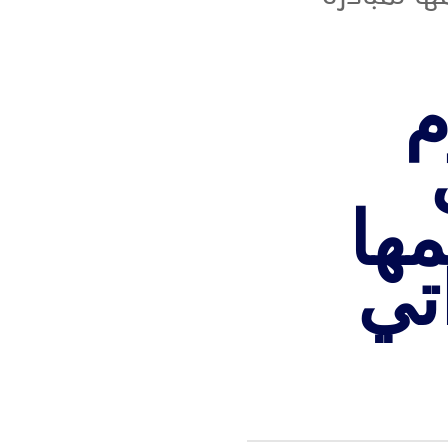
م
ها
تي