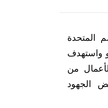
م المتحدة
و واستهدف
لأعمال من
يض الجهود