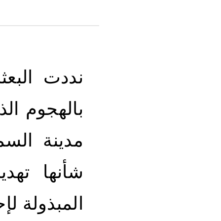
نددت البعث
بالهجوم ال
مدينة السم
شأنها تهدي
المبذولة لإ