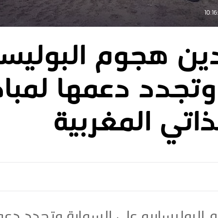
دين هجوم البوليسا
وتجدد دعمها لمباد
ذاتي المغربية
 البوليساريو على السمارة وتجدد دعمه