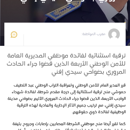
مغرب المواطنة
2026-02-23 00:37:32
مغرب المواطنة:
ترقية استثنائية لفائدة موظفي المديرية العامة
للأمن الوطني الأربعة الذين قضوا جراء الحادث
المروري بضواحي سيدي إفني
قرر المدير العام للأمن الوطني ولمراقبة التراب الوطني عبد اللطيف
حموشي منح ترقية استثنائية إلى درجة مقدم شرطة، لفائدة شهداء
الواجب الأربعة، الذين قضوا جراء الحادث المروري الأليم بضواحي مدينة
سيدي إفني، مع ترتيب جميع الآثار الإدارية والمادية لهذه الترقية
الوظيفية لفائدة ذوي حقوقهم.
كما تقرر أيضا منح موظفي الشرطة المصابين بإصابات وجروح بليغة