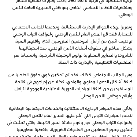
ترقية استثنائية في الرتبة (échelon)، وذلك وفق ما تقتضيه أحكام
ومقتضيات النظام الأساسي الخاص بموظفي المديرية العامة للأمن
الوطني.
وتعزيزا لهذه الحوافز الإدارية الاستثنائية، وتدعيما للجانب الاجتماعي
للضحايا، فقد قرر المدير العام للأمن الوطني ولمراقبة التراب الوطني
توظيف اثنين من أرامل الموظفين المتزوجين الذي وافتهم المنية،
بشكل مباشر في صفوف أسلاك الأمن الوطني، بعد استيفائهما
للشروط والمعايير المطلوبة لولوج الوظيفة الشرطية، وانسجاما مع
المقتضيات التنظيمية والإدارية ذات الصلة.
وفي الجانب الاجتماعي كذلك، فقد تم تمكين ذوي حقوق الضحايا من
كافة أشكال الدعم المعنوي والمادي، فضلا عن إدراجهم في قائمة
المستفيدين من كافة المبادرات الدورية الاعتيادية الموجهة لأرامل
وأيتام موظفي الأمن الوطني.
وتأتي هذه الحوافز الإدارية الاستثنائية والخدمات الاجتماعية الإضافية
لتدعم المبادرات الأولى التي أشر عليها المدير العام للأمن الوطني
ولمراقبة التراب الوطني فور وقوع حادثة السير الأليمة، والتي تمثلت في
تمكين جميع المصابين من العلاجات الضرورية، وتغطية مصاريفها
بشكل كامل، فضلا عن تقديم واجب العزاء لأسر الضحايا وتمكينهم من