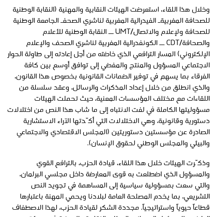
وخلال هذا اللقاء، استعرضت الهيئات النقابية والمهنية (النقابة الوطنية
للصحافة المغربيةـ الفيدرالية المغربية لناشري الصحفـ الجامعة الوطنية
للصحافة ولإعلام والاتصال/UMT ــ النقابة الوطنية للأعلام
والصحافة/CDT ــ الكونفدرالية المغربية لناشري الصحف والإعلام
الإلكتروني) المسار الترافعي الذي خاضته من أجل إعادته إلى طاولة الحوار
الاجتماعي المسؤول والمنتج والمفضي إلى توافق أوسع بين كافة
الفرقاء بما يسهم في توفير الضمانات القانونية بخصوص هذا القانون،
والذي انطلق من خلال إعداد المذكرات والرسائل، وعقد سلسلة من
اللقاءات مع مختلف المؤسسات المعنية، حيث تحملت الهيئات
مسؤوليتها الكاملة في لفت الانتباه إلى ما شاب هذا النص من اختلالات
دستورية وقانونية، وهي الاختلالات التي أكّدتها الآراء الاستشارية
الصادرة عن مؤسستين دستوريتين (المجلس الاقتصادي والاجتماعي
والبيئي والمجلس الوطني لحقوق الإنسان).
وذكّرت الهيئات خلال هذا اللقاء، قيادة الحزب، بالترافع القوي
والمسؤول الذي اضطلعت به قوى المعارضة داخل مجلسي البرلمان،
والتي سعت بمسؤولية سياسية إلى المساهمة في تجويد النص
التشريعي، بما يخدم المصلحة العامة لبلادنا ويحمي المهنة باعتبارها
قطاعاً حيوياً واستراتيجياً. مجددة الشكر لقيادة الحزب، لهذا الاصطفاف