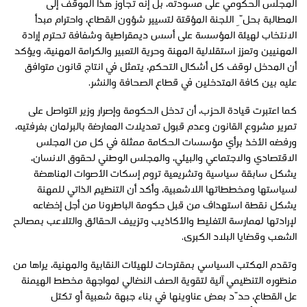
المجلس الحكومي على مسودته، بل إنه تجاوز هذا الموقف إلى
المطالبة بحلِّ اللجنة المؤقتة لتسيير شؤون القطاع، واحترام مبدأ
الانتخاب لهيئة المؤسسة على أسس ديمقراطية وشفافة تحترم إرادة
المهنيين وتعزز استقلالية المهنة وحرية التعبير والكرامة المهنية، ويؤكد
أن المدخل لوقف كل أشكال التحكم، يتمثل في انتاج قانون متوافق
عليه بين كافة المتدخلين في قطاع الصحافة والنشر.
كما اعتبرت قيادة الحزب، أن تدخل الحكومة وإصرار وزير التواصل على
تمرير مشروع القانون وعدم قبول تعديلات المعارضة بالبرلمان بغرفتيه،
ورفضه الأخذ برأي مؤسسات الحكامة ممثلة في كل من المجلس
الاقتصادي والاجتماعي والبيئي، والمجلس الوطني لحقوق الانسان،
يشكل سابقة سياسية وتشريعية تروم إسكات الأصوات المناهضة
لسياستها ومخططاتها اللاشعبية، وأكد أن التنظيم الذاتي للمهنة
يشكل نقطة استهداف من قبل حكومة الباطرونا من أجل إخضاعه
لإرادتها لممارسة التغليط والأكاذيب وتزييف الحقائق والتلاعب بمصالح
الشعب وقضايا البلاد الكبرى.
وتقدم المكتب السياسي بمقترحات للهيئات النقابية والمهنية، يراها من
منظوره التنظيمي آلية لتقوية الصف النضالي لمواجهة مخطط الهيمنة
عل القطاع، حدّد بعض عناوينها في بناء جبهة شعبية أو تكتل