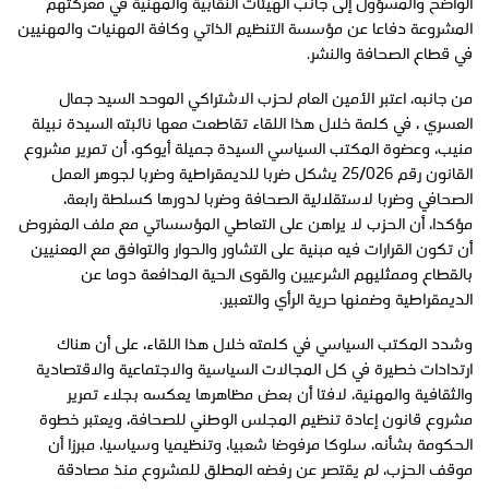
الواضح والمسؤول إلى جانب الهيئات النقابية والمهنية في معركتهم
المشروعة دفاعا عن مؤسسة التنظيم الذاتي وكافة المهنيات والمهنيين
في قطاع الصحافة والنشر.
من جانبه، اعتبر الأمين العام لحزب الاشتراكي الموحد السيد جمال
العسري ، في كلمة خلال هذا اللقاء تقاطعت معها نائبته السيدة نبيلة
منيب، وعضوة المكتب السياسي السيدة جميلة أيوكو، أن تمرير مشروع
القانون رقم 25/026 يشكل ضربا للديمقراطية وضربا لجوهر العمل
الصحافي وضربا لاستقلالية الصحافة وضربا لدورها كسلطة رابعة،
مؤكدا، أن الحزب لا يراهن على التعاطي المؤسساتي مع ملف المفروض
أن تكون القرارات فيه مبنية على التشاور والحوار والتوافق مع المعنيين
بالقطاع وممثليهم الشرعيين والقوى الحية المدافعة دوما عن
الديمقراطية وضمنها حرية الرأي والتعبير.
وشدد المكتب السياسي في كلمته خلال هذا اللقاء، على أن هناك
ارتدادات خطيرة في كل المجالات السياسية والاجتماعية والاقتصادية
والثقافية والمهنية، لافتا أن بعض مظاهرها يعكسه بجلاء تمرير
مشروع قانون إعادة تنظيم المجلس الوطني للصحافة، ويعتبر خطوة
الحكومة بشأنه، سلوكا مرفوضا شعبيا، وتنظيميا وسياسيا، مبرزا أن
موقف الحزب، لم يقتصر عن رفضه المطلق للمشروع منذ مصادقة