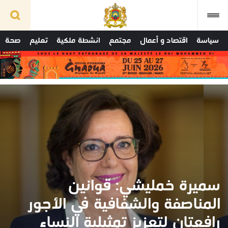
سياسة
اقتصاد و أعمال
مجتمع
انشطة ملكية
تعليم
صحة
سميرة خمليشي: قوانين
المناصفة والشفافية في الأجور
رافعتان لتعزيز تمثيلية النساء