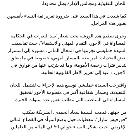
.
اللجان التنفيذية ومجالس الإدارة يظل محدودا
كما شددت في هذا الصدد على ضرورة تعزيز ثقة النساء بأنفسهن
.
لعبور هذه المراحل
وجرى تنظيم هذه الورشة تحت شعار “سد الثغرات في الحكامة:
المساواة في الأجور، التقدم المهني والاستبقاء”، حيث تقاسمت
السيدة خمليشي تجربتها في المجال المالي، مشيرة إلى استمرار
بعض التحديات المرتبطة بالمسار المهني، خصوصا في ما يتعلق
بتدبير فترات رخصة الأمومة، وما قد يترتب عنها من فوارق في
.
الأجور، داعية إلى تعزيز الأطر القانونية الحالية
واقترحت السيدة خمليشي توسيع هذه الإجراءات لتشمل اللجان
التنفيذية، وضمان شفافية أكبر في منظومة الأجور لتحقيق
.
المساواة في المناصب التي تتطلب نفس عدد سنوات الخبرة
من جهتها، قدمت السيدة سعاد الحمدي، الشريكة بمكتب
“فورفيس مازار”، معطيات حول وضع المرأة في القطاع المالي
الإفريقي، حيث تشكل النساء حوالي 50 في المائة من العاملين