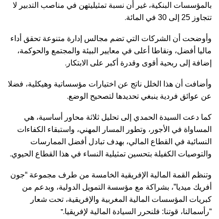
بالمؤسسات البنكية، غير أن نسبة تمثيليتهن في مناصب التدبير لا
.
تتجاوز 25 إلى 30 في المائة
وأوضحت أن الشركات التي تضم مجالس إدارة متنوعة تحقق أداء
ماليا أفضل، ونقاطا أعلى في معايير البيئة والمجتمع والحوكمة،
.
إضافة إلى ربحية أقوى وقدرة أكبر على الابتكار
وأضافت أن هذا الخلل ناتج عن اختيارات مؤسساتية وهيكلية، فضلا
.
عن عوائق فردية ينبغي تحديدها لتصحيح الوضع
كما دعت السيدة الحمدي إلى تحليل ثلاثة محاور أساسية، هي
المساواة في الأجور، وتطور المسار المهني، واستبقاء الكفاءات
النسائية في القطاع المالي، بهدف تبادل أفضل الممارسات
.
والتوصيات الكفيلة بتحسين تمثيلية النساء في هذا القطاع الحيوي
وتنظم القمة المالية الإفريقية الخامسة من طرف مجموعة “جون
أفريك ميديا”، بشراكة مع مؤسسة التمويل الدولية، وبدعم من
كبريات المؤسسات المالية المغربية والإفريقية، تحت شعار
”.
“رأسمالنا، قوتنا: فلنحرر السيادة المالية لإفريقيا